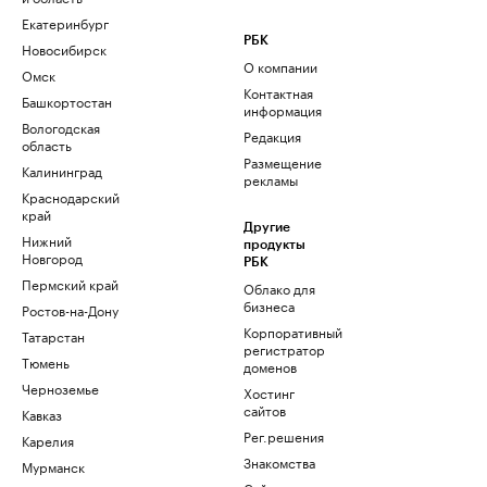
Екатеринбург
РБК
Новосибирск
О компании
Омск
Контактная
Башкортостан
информация
Вологодская
Редакция
область
Размещение
Калининград
рекламы
Краснодарский
край
Другие
Нижний
продукты
Новгород
РБК
Пермский край
Облако для
бизнеса
Ростов-на-Дону
Корпоративный
Татарстан
регистратор
Тюмень
доменов
Черноземье
Хостинг
сайтов
Кавказ
Рег.решения
Карелия
Знакомства
Мурманск