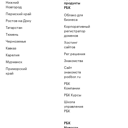
Нижний
продукты
Новгород
РБК
Пермский край
Облако для
бизнеса
Ростов-на-Дону
Корпоративный
Татарстан
регистратор
Тюмень
доменов
Черноземье
Хостинг
сайтов
Кавказ
Рег.решения
Карелия
Знакомства
Мурманск
Сайт
Приморский
знакомств
край
podbor.ru
РБК
Компании
РБК Курсы
Школа
управления
РБК
РБК
Новости