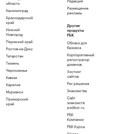
Редакция
область
Размещение
Калининград
рекламы
Краснодарский
край
Другие
Нижний
продукты
Новгород
РБК
Пермский край
Облако для
бизнеса
Ростов-на-Дону
Корпоративный
Татарстан
регистратор
Тюмень
доменов
Черноземье
Хостинг
сайтов
Кавказ
Рег.решения
Карелия
Знакомства
Мурманск
Сайт
Приморский
знакомств
край
podbor.ru
РБК
Компании
РБК Курсы
Школа