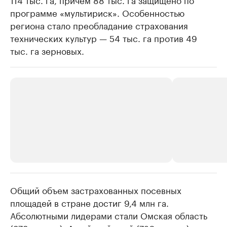
программе «мультириск». Особенностью
региона стало преобладание страхования
технических культур — 54 тыс. га против 49
тыс. га зерновых.
Общий объем застрахованных посевных
РБК Компании
РБК Компании
площадей в стране достиг 9,4 млн га.
Делитесь новостями бизнеса на РБК
Крупнейшие 
Абсолютными лидерами стали Омская область
продавцы м
Управляйте страницей компании и развивайте личные
бренды спикеров бизнеса