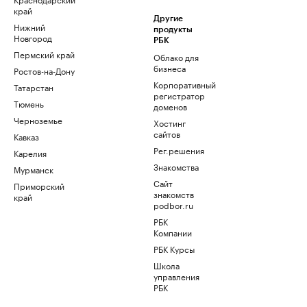
край
Другие
Нижний
продукты
Новгород
РБК
Пермский край
Облако для
бизнеса
Ростов-на-Дону
Корпоративный
Татарстан
регистратор
Тюмень
доменов
Черноземье
Хостинг
сайтов
Кавказ
Рег.решения
Карелия
Знакомства
Мурманск
Сайт
Приморский
знакомств
край
podbor.ru
РБК
Компании
РБК Курсы
Школа
управления
РБК