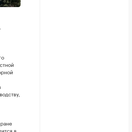
-
го
астной
орной
в
водству,
хране
дится в