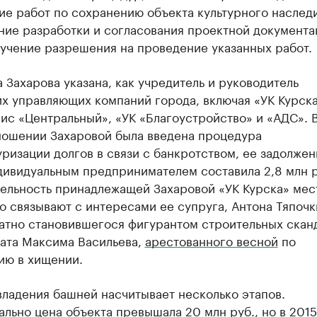
е работ по сохранению объекта культурного наследи
ие разработки и согласования проектной документац
лучение разрешения на проведение указанных работ.
 Захарова указана, как учредитель и руководитель
х управляющих компаний города, включая «УК Курска
ис «Центральный», «УК «Благоустройство» и «АДС». 
тношении Захаровой была введена процедура
ризации долгов в связи с банкротством, ее задолжен
дивидуальным предпринимателем составила 2,8 млн р
тельность принадлежащей Захаровой «УК Курска» ме
 связывают с интересами ее супруга, Антона Тяпочк
атно становившегося фигурантом строительных сканд
тата Максима Васильева,
арестованного весной
по
ию в хищении.
ладения башней насчитывает несколько этапов.
льно цена объекта превышала 20 млн руб., но в 2015