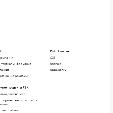
К
РБК Новости
компании
iOS
нтактная информация
Android
дакция
AppGallery
змещение рекламы
угие продукты РБК
лако для бизнеса
рпоративный регистратор
менов
стинг сайтов