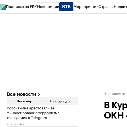
Подписка на РБК
Инвестиции
Мероприятия
Отрасли
Недви
РБК Life
Тренды
Визионеры
Национальные проекты
Город
Стиль
Кр
Спецпроекты СПб
Конференции СПб
Спецпроекты
Проверка конт
Черноземье
Все новости
Черноземье
Весь мир
В Ку
Россиянина арестовали за
финансирование терроризма
ОКН 
«звездами» в Telegram
Общество