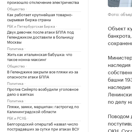
произошло отключение электричества
Общество
Фото: объе
Как работает крупнейшая товарно-
сырьевая биржа страны
РБК и Петербургская Биржа
Объект ку
Двух девочек после атаки БПЛА под
банкрота,
Геленджиком доставили в больницу
Москвы
сохранен
Политика
Жить как итальянская бабушка: что
Министер
такое нонна-максинг
наследия 
Общество
собствен
В Геленджике закрыли все пляжи из-за
опасности атаки БПЛА
башни 193
Политика
наследия 
Против Сийярто возбудили уголовное
Ленинский
дело о взятках
по делу н
Политика
Пляжи, замки, марципан: гастрогид по
Калининградской области
Поводом д
РБК и РСХБ
поступив
Белгородский оперштаб назвал число
пострадавших за сутки при атаках ВСУ
ОКН. Согл