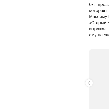
был прода
которая в
Максиму 
«Старый К
выражал 
ему не уд