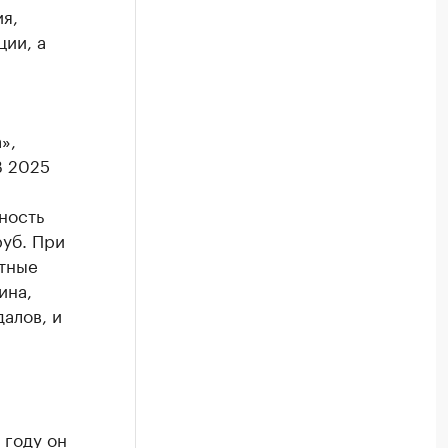
я,
ии, а
»,
В 2025
ность
уб. При
стные
ина,
алов, и
 году он