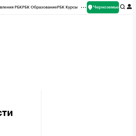
Черноземье
вления РБК
РБК Образование
РБК Курсы
рейтинги
Франшизы
Газета
ок наличной валюты
сти