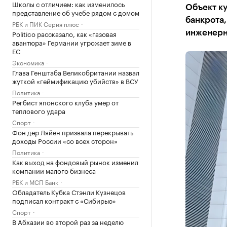
Школы с отличием: как изменилось
Объект ку
представление об учебе рядом с домом
банкрота,
РБК и ПИК Серия плюс
Politico рассказало, как «газовая
инженерн
авантюра» Германии угрожает зиме в
ЕС
Экономика
Глава Генштаба Великобритании назвал
жуткой «геймификацию убийств» в ВСУ
Политика
Регбист японского клуба умер от
теплового удара
Спорт
Фон дер Ляйен призвала перекрывать
доходы России «со всех сторон»
Политика
Как выход на фондовый рынок изменил
компании малого бизнеса
РБК и МСП Банк
Обладатель Кубка Стэнли Кузнецов
подписал контракт с «Сибирью»
Спорт
В Абхазии во второй раз за неделю