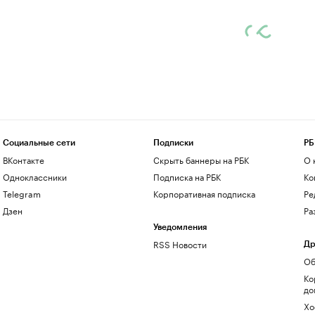
Социальные сети
Подписки
РБ
ВКонтакте
Скрыть баннеры на РБК
О 
Одноклассники
Подписка на РБК
Ко
Telegram
Корпоративная подписка
Ре
Дзен
Ра
Уведомления
RSS Новости
Др
Об
Ко
до
Хо