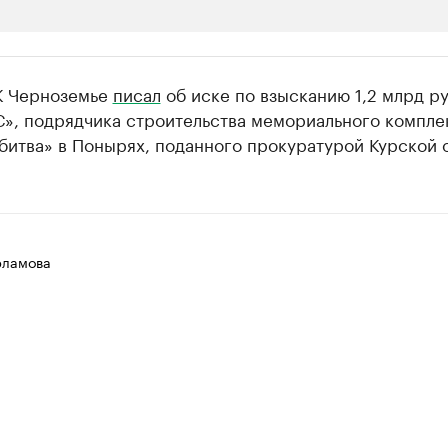
ии
К Черноземье
писал
об иске по взысканию 1,2 млрд р
ь новостями бизнеса на РБК
», подрядчика строительства мемориального компле
битва» в Понырях, поданного прокуратурой Курской 
траницей компании и развивайте личные бренды спикеров бизнеса
рламова