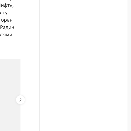
Лифт»,
ату
торан
 Радин
стями