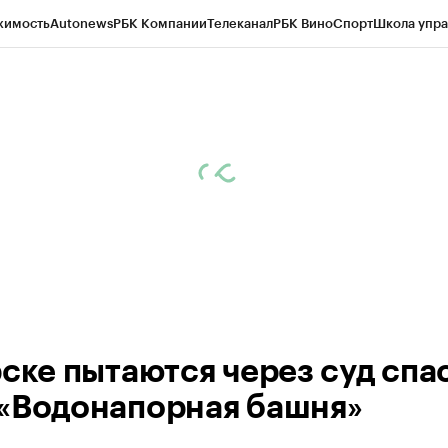
жимость
Autonews
РБК Компании
Телеканал
РБК Вино
Спорт
Школа упра
ипто
РБК Бизнес-среда
Дискуссионный клуб
Исследования
Кредитные 
рагентов
Политика
Экономика
Бизнес
Технологии и медиа
Финансы
Рын
рске пытаются через суд спа
«Водонапорная башня»