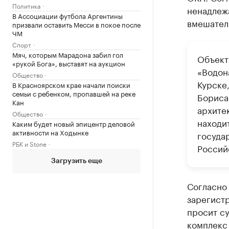
Политика
ненадлеж
В Ассоциации футбола Аргентины
вмешатель
призвали оставить Месси в покое после
ЧМ
Спорт
Мяч, которым Марадона забил гол
Объект
«рукой Бога», выставят на аукцион
«Водон
Общество
Курске,
В Красноярском крае начали поиски
семьи с ребенком, пропавшей на реке
Бориса
Кан
архите
Общество
находи
Каким будет новый эпицентр деловой
активности на Ходынке
госуда
РБК и Stone
Россий
Загрузить еще
Согласно 
зарегист
просит су
комплекс