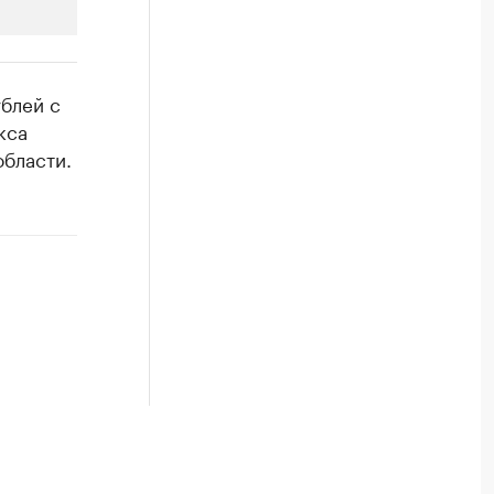
РБК Компании
ублей с
Крупнейшие производители и
кса
области.
Ознакомьтесь с информацией в каталоге