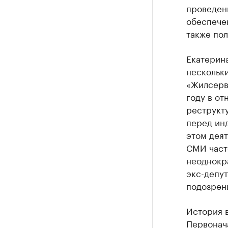
проведени
обеспечен
также по
Екатерина
нескольки
«Жилсерв
году в о
реструкту
перед ин
этом дея
СМИ часто
неоднокр
экс-депу
подозрен
История в
Первонача