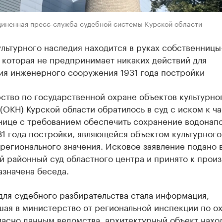
диненная пресс-служба судебной системы Курской области
льтурного наследия находится в руках собственницы
 которая не предпринимает никаких действий для
ия инженерного сооружения 1931 года постройки
ство по государственной охране объектов культурно
(ОКН) Курской области обратилось в суд с иском к ч
нице с требованием обеспечить сохранение водонап
1 года постройки, являющейся объектом культурного
регионального значения. Исковое заявление подано 
 районный суд областного центра и принято к произ
азначена беседа.
ля судебного разбирательства стала информация,
шая в министерство от региональной инспекции по о
асно данным ведомства, архитектурный объект нахо