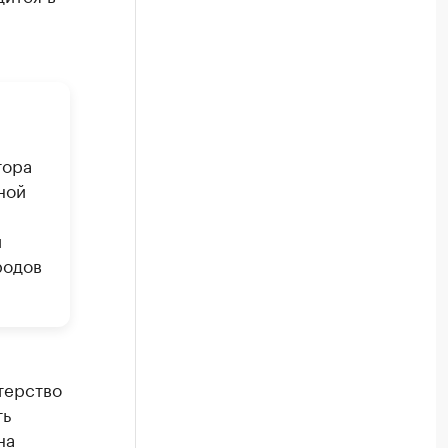
тора
ной
й
родов
терство
ть
на