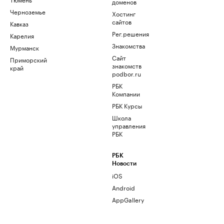
доменов
Черноземье
Хостинг
сайтов
Кавказ
Рег.решения
Карелия
Знакомства
Мурманск
Сайт
Приморский
знакомств
край
podbor.ru
РБК
Компании
РБК Курсы
Школа
управления
РБК
РБК
Новости
iOS
Android
AppGallery