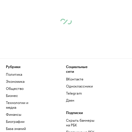
Рубрики
Социальные
сети
Политика
ВКонтакте
Экономика
Одноклассники
Общество
Telegram
Бизнес
Дзен
Технологии и
медиа
Финансы
Подписки
Скрыть баннеры
Биографии
на РБК
База знаний
Подписка на РБК