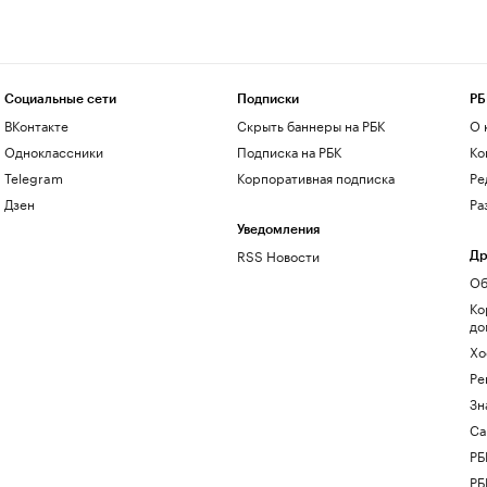
Социальные сети
Подписки
РБ
ВКонтакте
Скрыть баннеры на РБК
О 
Одноклассники
Подписка на РБК
Ко
Telegram
Корпоративная подписка
Ре
Дзен
Ра
Уведомления
RSS Новости
Др
Об
Ко
до
Хо
Ре
Зн
Са
РБ
РБ