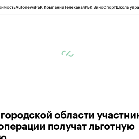
жимость
Autonews
РБК Компании
Телеканал
РБК Вино
Спорт
Школа упра
ипто
РБК Бизнес-среда
Дискуссионный клуб
Исследования
Кредитные 
рагентов
Политика
Экономика
Бизнес
Технологии и медиа
Финансы
Рын
лгородской области участни
операции получат льготную
лю