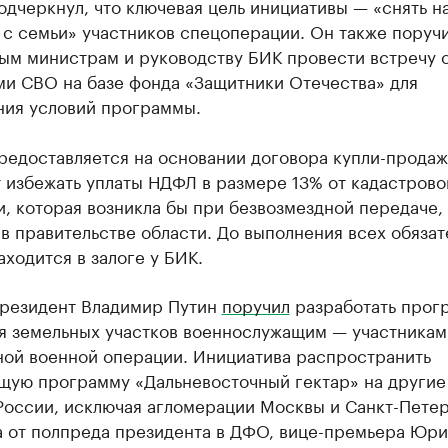
одчеркнул, что ключевая цель инициативы — «снять н
 с семьи» участников спецоперации. Он также поруч
ым министрам и руководству БИК провести встречу 
ми СВО на базе фонда «Защитники Отечества» для
ния условий программы.
редоставляется на основании договора купли-продаж
 избежать уплаты НДФЛ в размере 13% от кадастрово
, которая возникла бы при безвозмездной передаче, 
в правительстве области. До выполнения всех обязат
аходится в залоге у БИК.
президент Владимир Путин
поручил
разработать прог
я земельных участков военнослужащим — участникам
ной военной операции. Инициатива распространить
щую программу «Дальневосточный гектар» на другие
России, исключая агломерации Москвы и Санкт-Петер
а от полпреда президента в ДФО, вице-премьера Юри