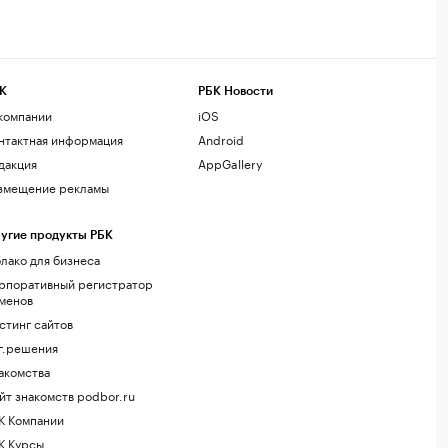
К
РБК Новости
компании
iOS
нтактная информация
Android
дакция
AppGallery
змещение рекламы
угие продукты РБК
лако для бизнеса
рпоративный регистратор
менов
стинг сайтов
г.решения
акомства
йт знакомств podbor.ru
К Компании
К Курсы