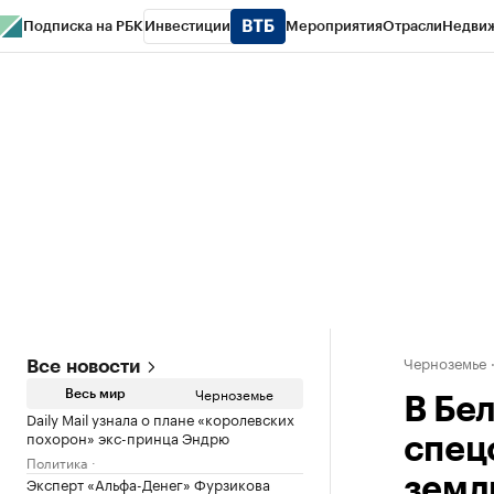
Подписка на РБК
Инвестиции
Мероприятия
Отрасли
Недви
РБК Life
Тренды
Визионеры
Национальные проекты
Город
Стиль
Кр
Спецпроекты СПб
Конференции СПб
Спецпроекты
Проверка конт
Черноземье
Все новости
Черноземье
Весь мир
В Бе
Daily Mail узнала о плане «королевских
похорон» экс-принца Эндрю
спец
Политика
Эксперт «Альфа-Денег» Фурзикова
зем