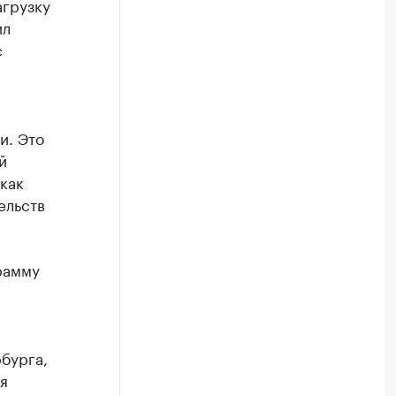
агрузку
ил
с
и. Это
й
как
ельств
рамму
бурга,
я