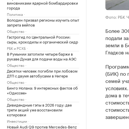
виновниками ядерной бомбардировки
города
Политика
Фото: РБК 
Володин призвал регионы изучить опыт
запрета вейпов
Более 300
Общество
Гастрогид по Центральной России:
подали за
сыры, крокодилы и органический сидр
земли в 
РБК и РСХБ
Гладков 
В Румынии затопили четыре баржи в
рукаве Дуная для подачи воды на АЭС
Общество
Программ
Десятки человек погибли при лобовом
(БИК) по 
ДТП с двумя автобусами в Нигере
семей уч
Общество
условиях.
Бинго Нолана: 9 интересных фактов об
«Одиссее»
дома в те
Общество
стоимость
Дивидендные гэпы в 2026 году: две
стоимости
трети акций уже восстановили
котировки
завершени
Инвестиции
Новый Audi Q9 против Mercedes-Benz