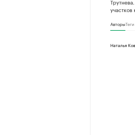
Трутнева
участков 
Авторы
Теги
Наталья Ко