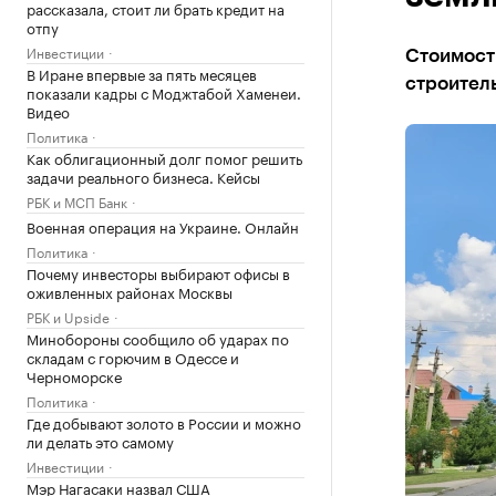
рассказала, стоит ли брать кредит на
отпу
Инвестиции
Стоимость
В Иране впервые за пять месяцев
строитель
показали кадры с Моджтабой Хаменеи.
Видео
Политика
Как облигационный долг помог решить
задачи реального бизнеса. Кейсы
РБК и МСП Банк
Военная операция на Украине. Онлайн
Политика
Почему инвесторы выбирают офисы в
оживленных районах Москвы
РБК и Upside
Минобороны сообщило об ударах по
складам с горючим в Одессе и
Черноморске
Политика
Где добывают золото в России и можно
ли делать это самому
Инвестиции
Мэр Нагасаки назвал США