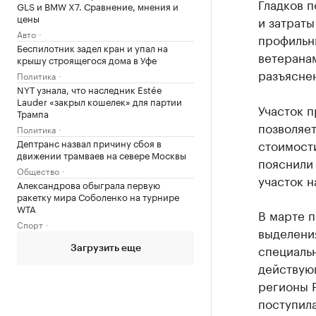
Гладков п
GLS и BMW X7. Сравнение, мнения и
цены
и затраты
Авто
профильн
Беспилотник задел кран и упал на
ветерана
крышу строящегося дома в Уфе
разъясне
Политика
NYT узнала, что наследник Estée
Lauder «закрыл кошелек» для партии
Участок п
Трампа
позволяет
Политика
Дептранс назвал причину сбоя в
стоимости
движении трамваев на севере Москвы
пояснили 
Общество
участок н
Александрова обыграла первую
ракетку мира Соболенко на турнире
WTA
В марте 
Спорт
выделени
специаль
Загрузить еще
действую
регионы 
поступил