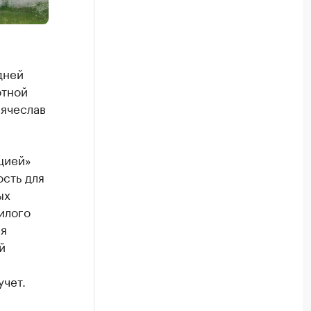
дней
отной
Вячеслав
цией»
сть для
ых
илого
ия
й
учет.