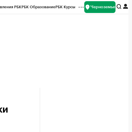
Черноземье
вления РБК
РБК Образование
РБК Курсы
рейтинги
Франшизы
Газета
ок наличной валюты
ки