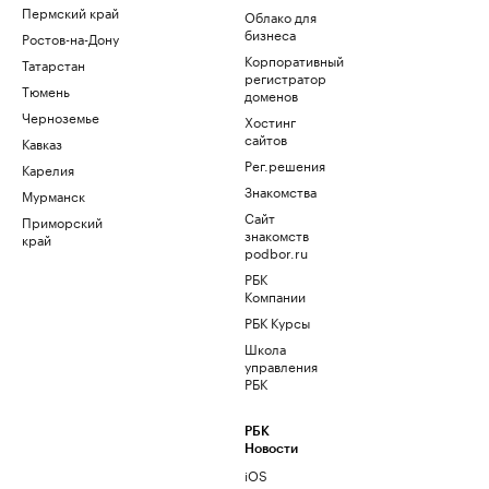
Пермский край
Облако для
бизнеса
Ростов-на-Дону
Корпоративный
Татарстан
регистратор
Тюмень
доменов
Черноземье
Хостинг
сайтов
Кавказ
Рег.решения
Карелия
Знакомства
Мурманск
Сайт
Приморский
знакомств
край
podbor.ru
РБК
Компании
РБК Курсы
Школа
управления
РБК
РБК
Новости
iOS