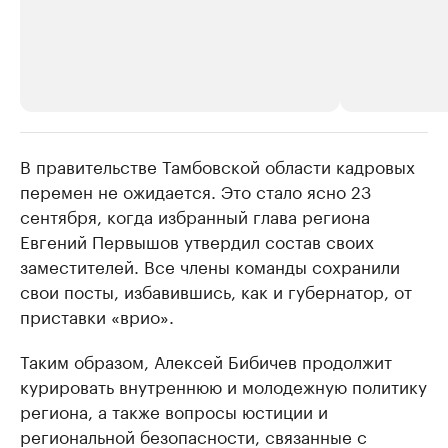
В правительстве Тамбовской области кадровых
РБК Компании
РБК Компании
перемен не ожидается. Это стало ясно 23
Делитесь новостями бизнеса на РБК
Крупнейшие 
сентября, когда избранный глава региона
продавцы м
Управляйте страницей компании и развивайте личные
бренды спикеров бизнеса
Евгений Первышов утвердил состав своих
Ознакомьтесь с и
заместителей. Все члены команды сохранили
свои посты, избавившись, как и губернатор, от
приставки «врио».
Таким образом, Алексей Бибичев продолжит
курировать внутреннюю и молодежную политику
региона, а также вопросы юстиции и
региональной безопасности, связанные с