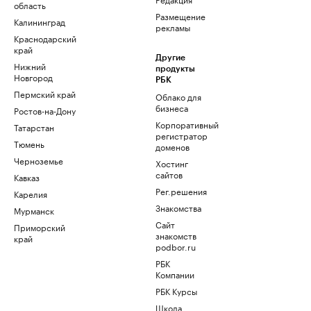
область
Размещение
Калининград
рекламы
Краснодарский
край
Другие
Нижний
продукты
Новгород
РБК
Пермский край
Облако для
бизнеса
Ростов-на-Дону
Корпоративный
Татарстан
регистратор
Тюмень
доменов
Черноземье
Хостинг
сайтов
Кавказ
Рег.решения
Карелия
Знакомства
Мурманск
Сайт
Приморский
знакомств
край
podbor.ru
РБК
Компании
РБК Курсы
Школа