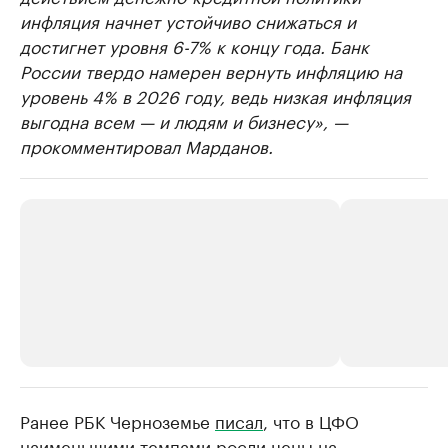
инфляция начнет устойчиво снижаться и
достигнет уровня 6-7% к концу года. Банк
России твердо намерен вернуть инфляцию на
уровень 4% в 2026 году, ведь низкая инфляция
выгодна всем — и людям и бизнесу», —
прокомментировал Марданов.
Ранее РБК Черноземье
РБК Компании
писал
, что в ЦФО
РБК Компании
наименьшими темпами росли цены на
Делитесь новостями бизнеса на РБК
Крупнейшие 