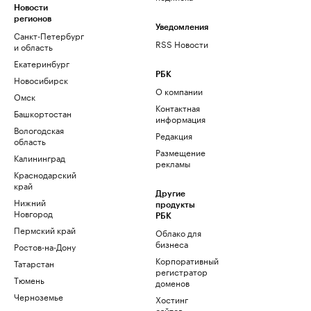
Новости
регионов
Уведомления
Санкт-Петербург
RSS Новости
и область
Екатеринбург
РБК
Новосибирск
О компании
Омск
Контактная
Башкортостан
информация
Вологодская
Редакция
область
Размещение
Калининград
рекламы
Краснодарский
край
Другие
Нижний
продукты
Новгород
РБК
Пермский край
Облако для
бизнеса
Ростов-на-Дону
Корпоративный
Татарстан
регистратор
Тюмень
доменов
Черноземье
Хостинг
сайтов