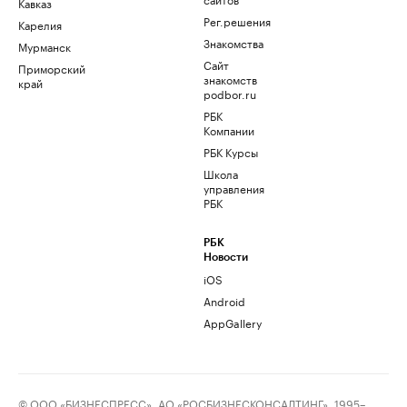
Кавказ
Рег.решения
Карелия
Знакомства
Мурманск
Сайт
Приморский
знакомств
край
podbor.ru
РБК
Компании
РБК Курсы
Школа
управления
РБК
РБК
Новости
iOS
Android
AppGallery
© ООО «БИЗНЕСПРЕСС», АО «РОСБИЗНЕСКОНСАЛТИНГ», 1995–