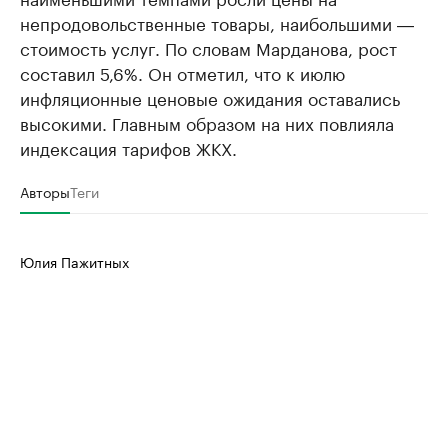
непродовольственные товары, наибольшими ―
продавцы м
Управляйте страницей компании и развивайте личные
бренды спикеров бизнеса
стоимость услуг. По словам Марданова, рост
Ознакомьтесь с и
составил 5,6%. Он отметил, что к июлю
инфляционные ценовые ожидания оставались
высокими. Главным образом на них повлияла
индексация тарифов ЖКХ.
Авторы
Теги
Юлия Пажитных