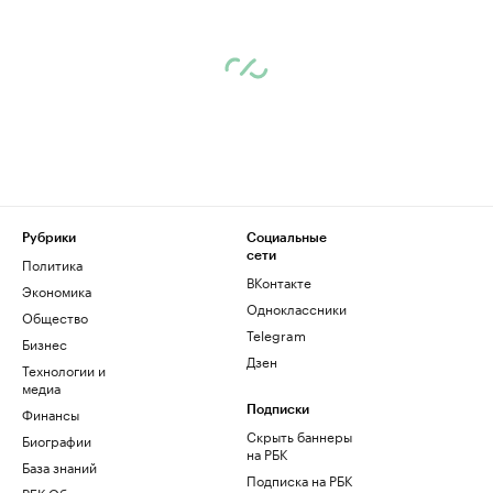
Рубрики
Социальные
сети
Политика
ВКонтакте
Экономика
Одноклассники
Общество
Telegram
Бизнес
Дзен
Технологии и
медиа
Финансы
Подписки
Скрыть баннеры
Биографии
на РБК
База знаний
Подписка на РБК
РБК Образование