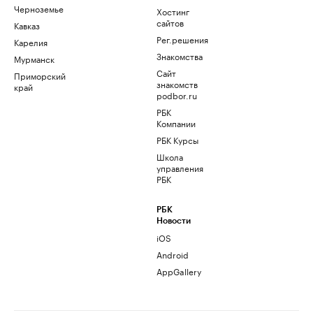
Черноземье
Хостинг
сайтов
Кавказ
Рег.решения
Карелия
Знакомства
Мурманск
Сайт
Приморский
знакомств
край
podbor.ru
РБК
Компании
РБК Курсы
Школа
управления
РБК
РБК
Новости
iOS
Android
AppGallery