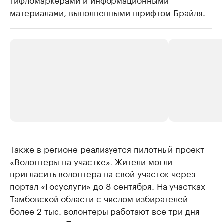
материалами, выполненными шрифтом Брайля.
Также в регионе реализуется пилотный проект
РБК Компании
РБК Компании
«Волонтеры на участке». Жители могли
Делитесь новостями бизнеса на РБК
Крупнейшие
пригласить волонтера на свой участок через
недвижимос
Управляйте страницей компании и развивайте личные
бренды спикеров бизнеса
портал «Госуслуги» до 8 сентября. На участках
Посмотрите данные
Тамбовской области с числом избирателей
более 2 тыс. волонтеры работают все три дня