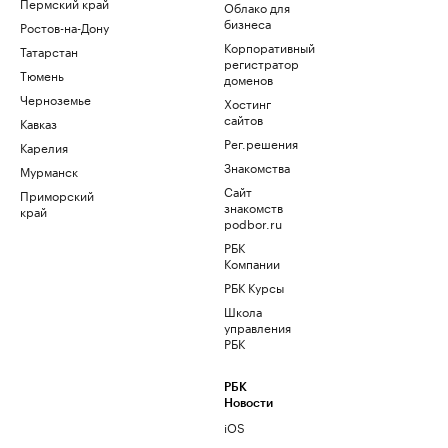
Пермский край
Облако для
бизнеса
Ростов-на-Дону
Корпоративный
Татарстан
регистратор
Тюмень
доменов
Черноземье
Хостинг
сайтов
Кавказ
Рег.решения
Карелия
Знакомства
Мурманск
Сайт
Приморский
знакомств
край
podbor.ru
РБК
Компании
РБК Курсы
Школа
управления
РБК
РБК
Новости
iOS