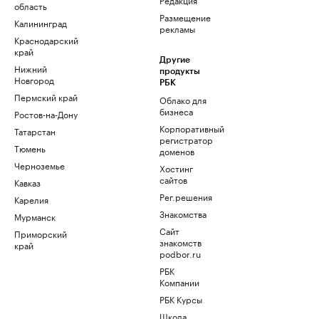
область
Размещение
Калининград
рекламы
Краснодарский
край
Другие
Нижний
продукты
Новгород
РБК
Пермский край
Облако для
бизнеса
Ростов-на-Дону
Корпоративный
Татарстан
регистратор
Тюмень
доменов
Черноземье
Хостинг
сайтов
Кавказ
Рег.решения
Карелия
Знакомства
Мурманск
Сайт
Приморский
знакомств
край
podbor.ru
РБК
Компании
РБК Курсы
Школа