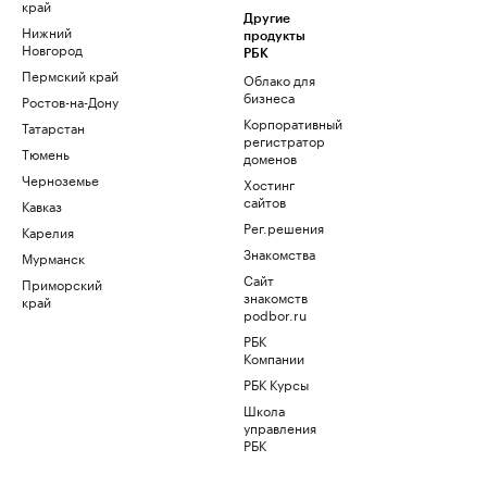
край
Другие
Нижний
продукты
Новгород
РБК
Пермский край
Облако для
бизнеса
Ростов-на-Дону
Корпоративный
Татарстан
регистратор
Тюмень
доменов
Черноземье
Хостинг
сайтов
Кавказ
Рег.решения
Карелия
Знакомства
Мурманск
Сайт
Приморский
знакомств
край
podbor.ru
РБК
Компании
РБК Курсы
Школа
управления
РБК