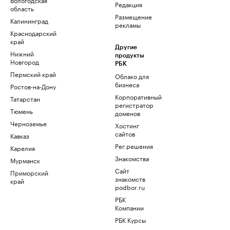
Редакция
область
Размещение
Калининград
рекламы
Краснодарский
край
Другие
Нижний
продукты
Новгород
РБК
Пермский край
Облако для
бизнеса
Ростов-на-Дону
Корпоративный
Татарстан
регистратор
Тюмень
доменов
Черноземье
Хостинг
сайтов
Кавказ
Рег.решения
Карелия
Знакомства
Мурманск
Сайт
Приморский
знакомств
край
podbor.ru
РБК
Компании
РБК Курсы