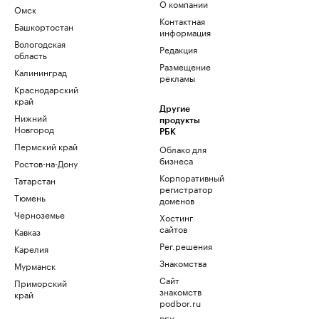
О компании
Омск
Контактная
Башкортостан
информация
Вологодская
Редакция
область
Размещение
Калининград
рекламы
Краснодарский
край
Другие
Нижний
продукты
Новгород
РБК
Пермский край
Облако для
бизнеса
Ростов-на-Дону
Корпоративный
Татарстан
регистратор
Тюмень
доменов
Черноземье
Хостинг
сайтов
Кавказ
Рег.решения
Карелия
Знакомства
Мурманск
Сайт
Приморский
знакомств
край
podbor.ru