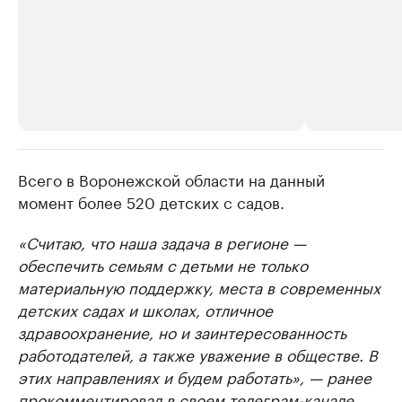
Всего в Воронежской области на данный
РБК Компании
РБК Компании
момент более 520 детских с садов.
Делитесь новостями бизнеса на РБК
Крупнейшие
недвижимос
Управляйте страницей компании и развивайте личные
«Считаю, что наша задача в регионе —
бренды спикеров бизнеса
Посмотрите данные
обеспечить семьям с детьми не только
материальную поддержку, места в современных
детских садах и школах, отличное
здравоохранение, но и заинтересованность
работодателей, а также уважение в обществе. В
этих направлениях и будем работать», — ранее
прокомментировал в своем телеграм-канале