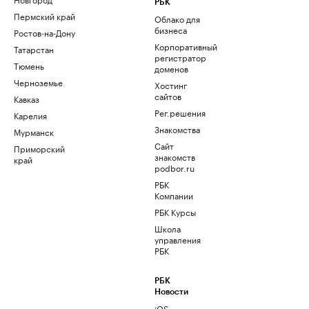
РБК
Пермский край
Облако для
бизнеса
Ростов-на-Дону
Корпоративный
Татарстан
регистратор
Тюмень
доменов
Черноземье
Хостинг
сайтов
Кавказ
Рег.решения
Карелия
Знакомства
Мурманск
Сайт
Приморский
знакомств
край
podbor.ru
РБК
Компании
РБК Курсы
Школа
управления
РБК
РБК
Новости
iOS