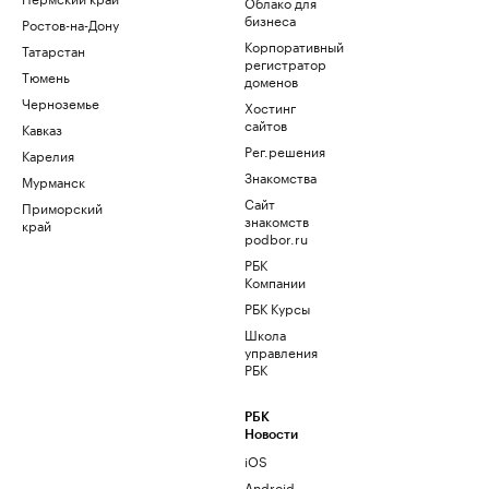
Облако для
бизнеса
Ростов-на-Дону
Корпоративный
Татарстан
регистратор
Тюмень
доменов
Черноземье
Хостинг
сайтов
Кавказ
Рег.решения
Карелия
Знакомства
Мурманск
Сайт
Приморский
знакомств
край
podbor.ru
РБК
Компании
РБК Курсы
Школа
управления
РБК
РБК
Новости
iOS
Android