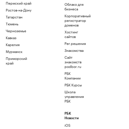
Пермский край
Облако для
бизнеса
Ростов-на-Дону
Корпоративный
Татарстан
регистратор
Тюмень
доменов
Черноземье
Хостинг
сайтов
Кавказ
Рег.решения
Карелия
Знакомства
Мурманск
Сайт
Приморский
знакомств
край
podbor.ru
РБК
Компании
РБК Курсы
Школа
управления
РБК
РБК
Новости
iOS