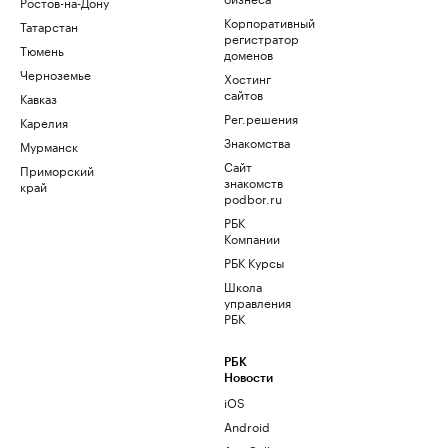
Ростов-на-Дону
Корпоративный
Татарстан
регистратор
Тюмень
доменов
Черноземье
Хостинг
сайтов
Кавказ
Рег.решения
Карелия
Знакомства
Мурманск
Сайт
Приморский
знакомств
край
podbor.ru
РБК
Компании
РБК Курсы
Школа
управления
РБК
РБК
Новости
iOS
Android