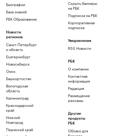
Скрыть баннеры
Биографии
на РБК
База знаний
Подписка на РБК
РБК Образование
Корпоративная
подписка
Новости
регионов
Уведомления
Санкт-Петербург
RSS Новости
и область
Екатеринбург
РБК
Новосибирск
О компании
Омск
Контактная
Башкортостан
информация
Вологодская
Редакция
область
Размещение
Калининград
рекламы
Краснодарский
край
Другие
Нижний
продукты
Новгород
РБК
Пермский край
Облако для
бизнеса