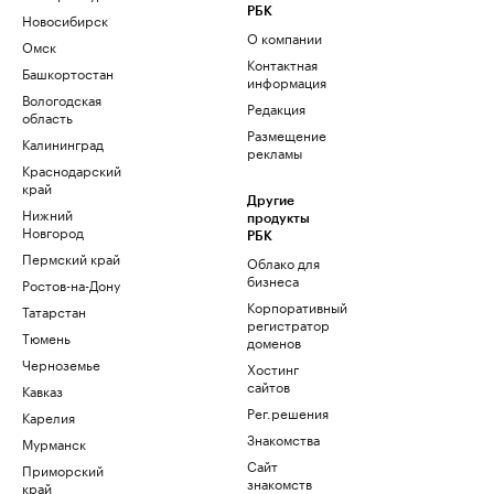
РБК
Новосибирск
О компании
Омск
Контактная
Башкортостан
информация
Вологодская
Редакция
область
Размещение
Калининград
рекламы
Краснодарский
край
Другие
Нижний
продукты
Новгород
РБК
Пермский край
Облако для
бизнеса
Ростов-на-Дону
Корпоративный
Татарстан
регистратор
Тюмень
доменов
Черноземье
Хостинг
сайтов
Кавказ
Рег.решения
Карелия
Знакомства
Мурманск
Сайт
Приморский
знакомств
край