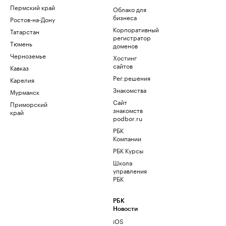
Пермский край
Облако для
бизнеса
Ростов-на-Дону
Корпоративный
Татарстан
регистратор
Тюмень
доменов
Черноземье
Хостинг
сайтов
Кавказ
Рег.решения
Карелия
Знакомства
Мурманск
Сайт
Приморский
знакомств
край
podbor.ru
РБК
Компании
РБК Курсы
Школа
управления
РБК
РБК
Новости
iOS