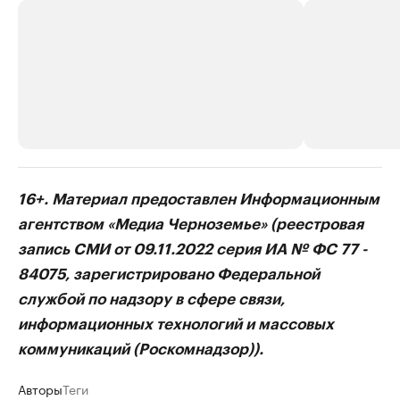
РБК Компании
РБК Компании
16+. Материал предоставлен Информационным
Делитесь новостями бизнеса на РБК
Крупнейшие 
агентством «Медиа Черноземье» (реестровая
продавцы м
Управляйте страницей компании и развивайте личные
запись СМИ от 09.11.2022 серия ИА № ФС 77 -
бренды спикеров бизнеса
Ознакомьтесь с и
84075, зарегистрировано Федеральной
службой по надзору в сфере связи,
информационных технологий и массовых
коммуникаций (Роскомнадзор)).
Авторы
Теги