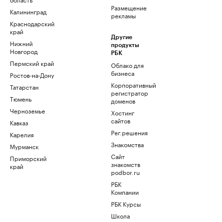
Размещение
Калининград
рекламы
Краснодарский
край
Другие
Нижний
продукты
Новгород
РБК
Пермский край
Облако для
бизнеса
Ростов-на-Дону
Корпоративный
Татарстан
регистратор
Тюмень
доменов
Черноземье
Хостинг
сайтов
Кавказ
Рег.решения
Карелия
Знакомства
Мурманск
Сайт
Приморский
знакомств
край
podbor.ru
РБК
Компании
РБК Курсы
Школа