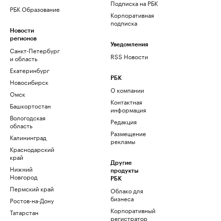
Подписка на РБК
РБК Образование
Корпоративная
подписка
Новости
регионов
Уведомления
Санкт-Петербург
RSS Новости
и область
Екатеринбург
РБК
Новосибирск
О компании
Омск
Контактная
Башкортостан
информация
Вологодская
Редакция
область
Размещение
Калининград
рекламы
Краснодарский
край
Другие
Нижний
продукты
Новгород
РБК
Пермский край
Облако для
бизнеса
Ростов-на-Дону
Корпоративный
Татарстан
регистратор