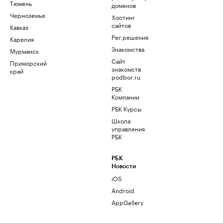
Тюмень
доменов
Черноземье
Хостинг
сайтов
Кавказ
Рег.решения
Карелия
Знакомства
Мурманск
Сайт
Приморский
знакомств
край
podbor.ru
РБК
Компании
РБК Курсы
Школа
управления
РБК
РБК
Новости
iOS
Android
AppGallery