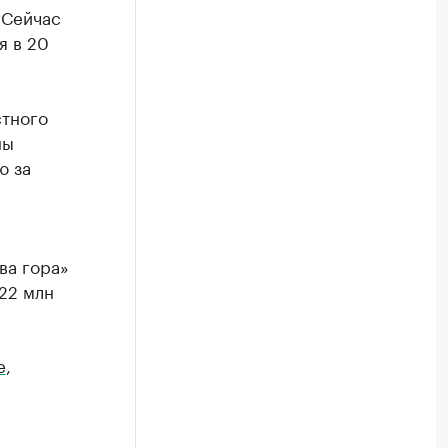
 Сейчас
я в 20
стного
ны
ю за
ва гора»
22 млн
e
,