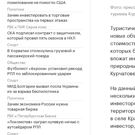
помилование не помогло США
Фото: прес
Политика
туризма Ку
Зачем инвестировать в торговые
пространства на первых этажах
РБК и ПИК Серия плюс
Туристиче
СКА подписал контракт с защитником,
новых объ
который провел пять сезонов в НХЛ
стоимость
Спорт
которых б
В Хорватии столкнулись грузовой и
пассажирский поезда
вложат и
Общество
природных
Футболист «Акрона» установил рекорд
Курчатове
РПЛ по заблокированным ударам
Спорт
МИД Болгарии вызвал посла Украины
На данны
из-за взрыва беспилотника
нескольк
Политика
инвесторо
Зачем экономике России нужна
товарная биржа
территор
РБК и Петербургская Биржа
в селе Кр
«Локомотив» сыграл нулевую ничью с
инвестор,
аутсайдером РПЛ
Спорт