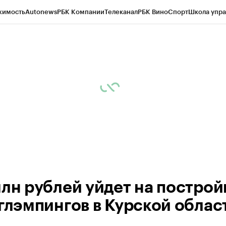
жимость
Autonews
РБК Компании
Телеканал
РБК Вино
Спорт
Школа упра
ипто
РБК Бизнес-среда
Дискуссионный клуб
Исследования
Кредитные 
рагентов
Политика
Экономика
Бизнес
Технологии и медиа
Финансы
Рын
млн рублей уйдет на построй
 глэмпингов в Курской облас