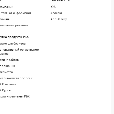
К
РБК Новости
компании
iOS
нтактная информация
Android
дакция
AppGallery
змещение рекламы
угие продукты РБК
лако для бизнеса
рпоративный регистратор
менов
стинг сайтов
г.решения
акомства
йт знакомств podbor.ru
К Компании
К Курсы
ола управления РБК