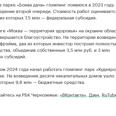
в парке «Боева дача» глэмпинг появился в 2023 году.
едение второй очереди. Стоимость работ оцениваетс
 из которых 7,5 млн — федеральная субсидия.
нге «Моква — территория здоровья» на окраине обла
авершается благоустройство. На территории возведе
фрэйма, два из которых инвестор построил полность
ства, объединив собственные 3,5 млн руб. и 3 млн
х субсидий.
ом 2024 года начал работать глэмпинг-парк «Кудеяро
ве. На возведение десяти некапитальных домов ушло 
которых 9,8 млн — бюджетные средства.
айтесь на РБК Черноземье:
«ВКонтакте»
,
Дзен
,
RuTub