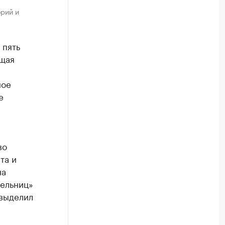
рий и
 пять
бщая
ное
е
во
та и
на
ельниц»
 выделил