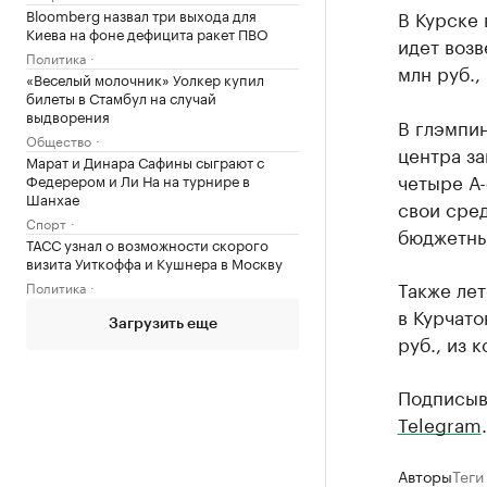
Bloomberg назвал три выхода для
В Курске 
Киева на фоне дефицита ракет ПВО
идет возв
Политика
млн руб.,
«Веселый молочник» Уолкер купил
билеты в Стамбул на случай
выдворения
В глэмпи
Общество
центра з
Марат и Динара Сафины сыграют с
четыре А-
Федерером и Ли На на турнире в
Шанхае
свои сред
Спорт
бюджетны
ТАСС узнал о возможности скорого
визита Уиткоффа и Кушнера в Москву
Также лет
Политика
в Курчато
Загрузить еще
руб., из 
Подписыв
Telegram
.
Авторы
Теги