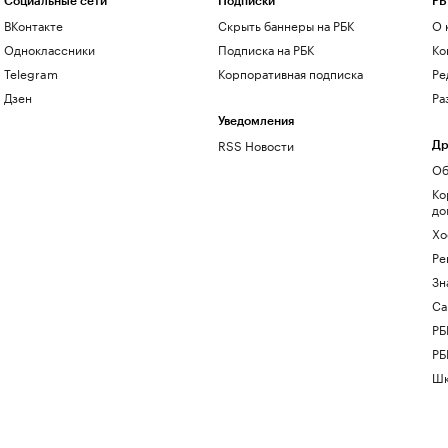
Социальные сети
Подписки
РБ
ВКонтакте
Скрыть баннеры на РБК
О 
Одноклассники
Подписка на РБК
Ко
Telegram
Корпоративная подписка
Ре
Дзен
Ра
Уведомления
RSS Новости
Др
Об
Ко
до
Хо
Ре
Зн
Са
РБ
РБ
Шк