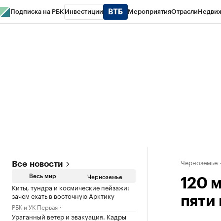
Подписка на РБК
Инвестиции
Мероприятия
Отрасли
Недви
РБК Life
Тренды
Визионеры
Национальные проекты
Город
Стиль
Кр
Спецпроекты СПб
Конференции СПб
Спецпроекты
Проверка конт
Черноземье
Все новости
Черноземье
Весь мир
120 
Киты, тундра и космические пейзажи:
зачем ехать в восточную Арктику
пяти
РБК и УК Первая
Ураганный ветер и эвакуация. Кадры