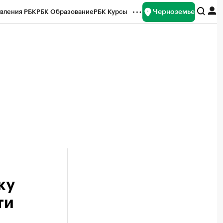
Черноземье
вления РБК
РБК Образование
РБК Курсы
рейтинги
Франшизы
Газета
ок наличной валюты
ку
ти