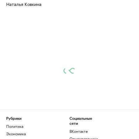
Наталья Ковкина
бренды спикеров бизнеса
Ознакомьтесь с и
Рубрики
Социальные
сети
Политика
ВКонтакте
Экономика
Одноклассники