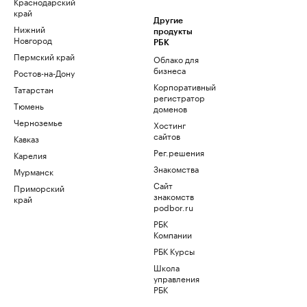
Краснодарский
край
Другие
Нижний
продукты
Новгород
РБК
Пермский край
Облако для
бизнеса
Ростов-на-Дону
Корпоративный
Татарстан
регистратор
Тюмень
доменов
Черноземье
Хостинг
сайтов
Кавказ
Рег.решения
Карелия
Знакомства
Мурманск
Сайт
Приморский
знакомств
край
podbor.ru
РБК
Компании
РБК Курсы
Школа
управления
РБК