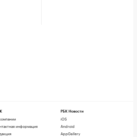
К
РБК Новости
компании
iOS
нтактная информация
Android
дакция
AppGallery