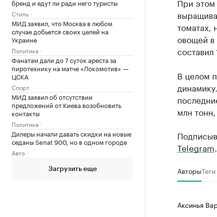
При этом 
бренд и едут ли ради него туристы
выращиван
Стиль
МИД заявил, что Москва в любом
томатах, 
случае добьется своих целей на
овощей в
Украине
составил 
Политика
Фанатам дали до 7 суток ареста за
пиротехнику на матче «Локомотив» —
В целом п
ЦСКА
динамику.
Спорт
МИД заявил об отсутствии
последние
предложений от Киева возобновить
млн тонн,
контакты
Политика
Дилеры начали давать скидки на новые
Подписыв
седаны Senat 900, но в одном городе
Telegram
.
Авто
Авторы
Теги
Загрузить еще
Аксинья Ва