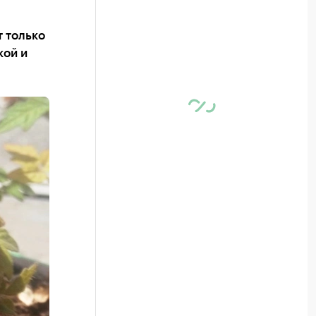
т только
кой и