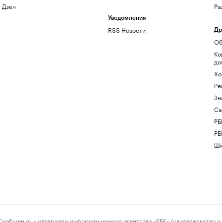
Дзен
Ра
Уведомления
RSS Новости
Др
Об
Ко
до
Хо
Ре
Зн
Са
РБ
РБ
Шк
ения и материалы информационного агентства «РБК» (свидетельство о 