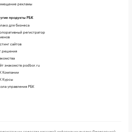
змещение рекламы
угие продукты РБК
лако для бизнеса
рпоративный регистратор
менов
стинг сайтов
г.решения
акомства
йт знакомств podbor.ru
К Компании
К Курсы
ола управления РБК
регистрации средства массовой информации выдано Федеральной