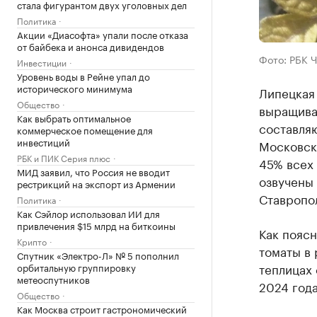
стала фигурантом двух уголовных дел
Политика
Акции «Диасофта» упали после отказа
от байбека и анонса дивидендов
Фото: РБК 
Инвестиции
Уровень воды в Рейне упал до
исторического минимума
Липецкая 
Общество
выращива
Как выбрать оптимальное
составляю
коммерческое помещение для
инвестиций
Московска
РБК и ПИК Серия плюс
45% всех 
МИД заявил, что Россия не вводит
озвучены
рестрикций на экспорт из Армении
Ставропо
Политика
Как Сэйлор использовал ИИ для
привлечения $15 млрд на биткоины
Как поясн
Крипто
томаты в 
Спутник «Электро-Л» № 5 пополнил
теплицах 
орбитальную группировку
метеоспутников
2024 года
Общество
Как Москва строит гастрономический