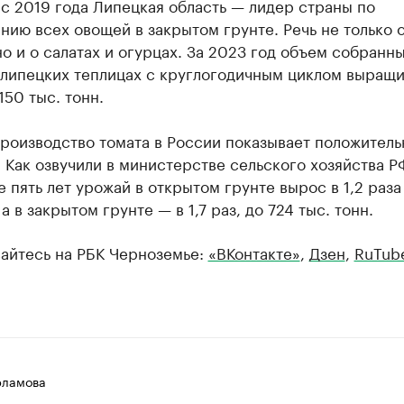
с 2019 года Липецкая область — лидер страны по
ию всех овощей в закрытом грунте. Речь не только 
но и о салатах и огурцах. За 2023 год объем собранн
 липецких теплицах с круглогодичным циклом выращ
150 тыс. тонн.
роизводство томата в России показывает положител
 Как озвучили в министерстве сельского хозяйства РФ
 пять лет урожай в открытом грунте вырос в 1,2 раза 
 а в закрытом грунте — в 1,7 раз, до 724 тыс. тонн.
айтесь на РБК Черноземье:
«ВКонтакте»
,
Дзен
,
RuTub
рламова