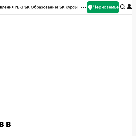
Черноземье
вления РБК
РБК Образование
РБК Курсы
рейтинги
Франшизы
Газета
ок наличной валюты
в в