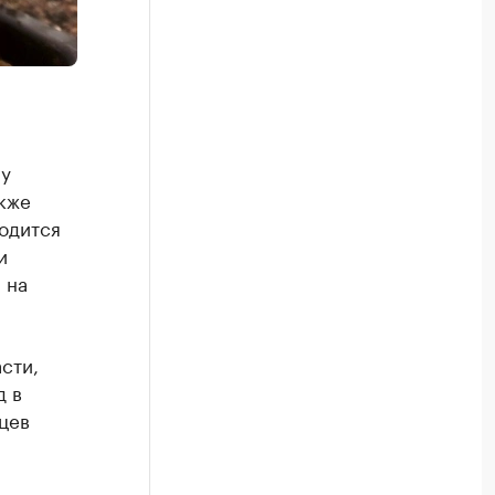
ну
акже
ходится
и
 на
сти,
д в
цев