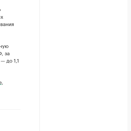
о
ых
ивания
ьную
, за
— до 1,1
e
,