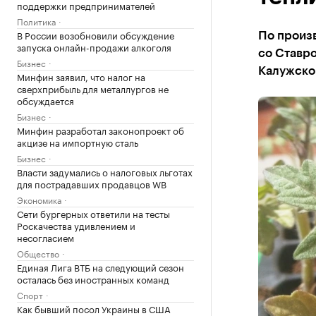
поддержки предпринимателей
Политика
В России возобновили обсуждение
По произв
запуска онлайн-продажи алкоголя
со Ставр
Бизнес
Калужско
Минфин заявил, что налог на
сверхприбыль для металлургов не
обсуждается
Бизнес
Минфин разработал законопроект об
акцизе на импортную сталь
Бизнес
Власти задумались о налоговых льготах
для пострадавших продавцов WB
Экономика
Сети бургерных ответили на тесты
Роскачества удивлением и
несогласием
Общество
Единая Лига ВТБ на следующий сезон
осталась без иностранных команд
Спорт
Как бывший посол Украины в США