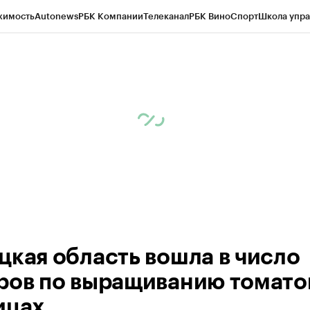
жимость
Autonews
РБК Компании
Телеканал
РБК Вино
Спорт
Школа упра
ипто
РБК Бизнес-среда
Дискуссионный клуб
Исследования
Кредитные 
рагентов
Политика
Экономика
Бизнес
Технологии и медиа
Финансы
Рын
цкая область вошла в число
ров по выращиванию томато
ицах