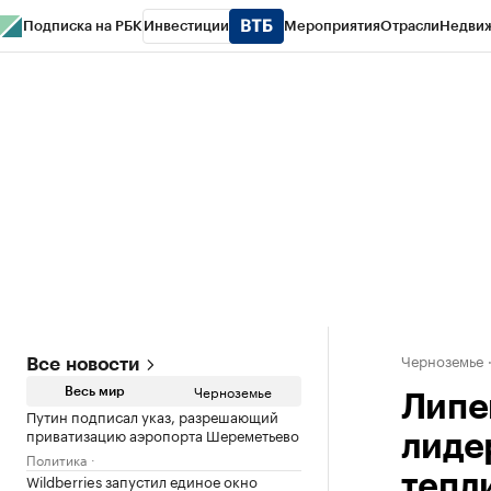
Подписка на РБК
Инвестиции
Мероприятия
Отрасли
Недви
РБК Life
Тренды
Визионеры
Национальные проекты
Город
Стиль
Кр
Спецпроекты СПб
Конференции СПб
Спецпроекты
Проверка конт
Черноземье
Все новости
Черноземье
Весь мир
Липе
Путин подписал указ, разрешающий
приватизацию аэропорта Шереметьево
лиде
Политика
Wildberries запустил единое окно
тепл