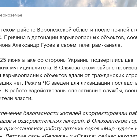
Черноземье
атском районе Воронежской области после ночной ат
С. Причина в детонации взрывоопасных объектов, со
иона Александр Гусев в своем телеграм-канале.
 25 июня атаке со стороны Украины подверглись два
ких муниципалитета. В Ольховатском районе произо
 взрывоопасных объектов вдали от гражданских стр
вших нет. Режим ЧС введен для ликвидации последст
. В работе задействованы оперативные службы, вое
тели власти.
спечения безопасности жителей скорректировали ра
адов и оздоровительных лагерей. В Ольховатском го
и приостановили работу детских садов «Мир чудес» 
. Детские сады «Белочка» и «Сказка» сейчас находят