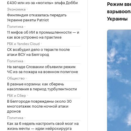
£430 млн из-за «могилы» эльфа Добби
Режим вв
Экономика
взрывооп
Финляндия отказалась передать
Украине ракеты Patriot
Украины
Политика
11 мифов об ИИ в промышленности — и
как все устроено на практике
РБК и Yandex Cloud
СК возбудил дело о теракте после
атаки ВСУ на Белгород
Политика
На западе Словакии объявили режим
ЧС из-за пожара на военном полигоне
Общество
В разные корзины: как сберечь
накопления в период турбулентности
РБК и Сбер
В Белгороде повреждены около 30
многоэтажек после ночной атаки
дронов
Политика
Как за 6 недель настроить свой мозг на
жизнь мечты — идеи нейрохирурга