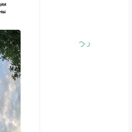
ции
ны