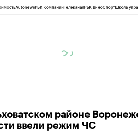
жимость
Autonews
РБК Компании
Телеканал
РБК Вино
Спорт
Школа упра
ипто
РБК Бизнес-среда
Дискуссионный клуб
Исследования
Кредитные 
рагентов
Политика
Экономика
Бизнес
Технологии и медиа
Финансы
Рын
ьховатском районе Воронеж
сти ввели режим ЧС