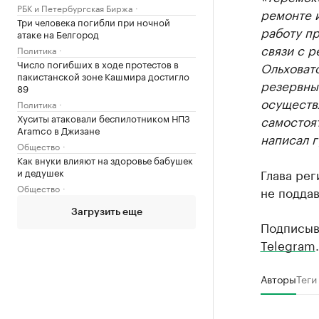
РБК и Петербургская Биржа
ремонте 
Три человека погибли при ночной
работу пр
атаке на Белгород
связи с 
Политика
Число погибших в ходе протестов в
Ольховат
пакистанской зоне Кашмира достигло
резервные
89
осуществ
Политика
Хуситы атаковали беспилотником НПЗ
самостоя
Aramco в Джизане
написал г
Общество
Как внуки влияют на здоровье бабушек
и дедушек
Глава рег
Общество
не поддав
Загрузить еще
Подписыв
Telegram
.
Авторы
Теги