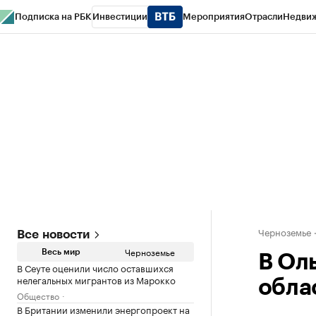
Подписка на РБК
Инвестиции
Мероприятия
Отрасли
Недви
РБК Life
Тренды
Визионеры
Национальные проекты
Город
Стиль
Кр
Спецпроекты СПб
Конференции СПб
Спецпроекты
Проверка конт
Черноземье
Все новости
Черноземье
Весь мир
В Ол
В Сеуте оценили число оставшихся
нелегальных мигрантов из Марокко
обла
Общество
В Британии изменили энергопроект на