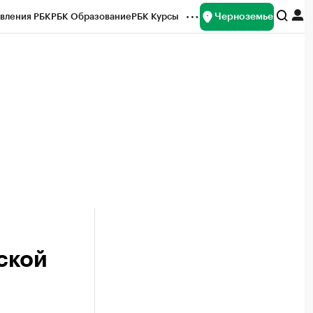
Черноземье
вления РБК
РБК Образование
РБК Курсы
рейтинги
Франшизы
Газета
ок наличной валюты
ской