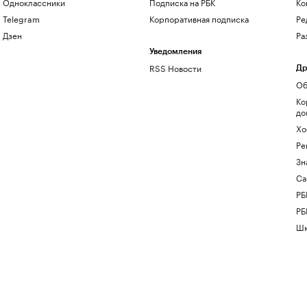
Одноклассники
Подписка на РБК
Ко
Telegram
Корпоративная подписка
Ре
Дзен
Ра
Уведомления
RSS Новости
Др
Об
Ко
до
Хо
Ре
Зн
Са
РБ
РБ
Шк