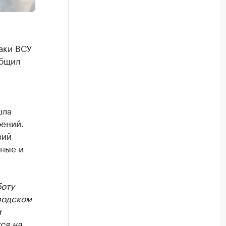
аки ВСУ
общил
шла
оений.
вий
нные и
боту
родском
и
ся на