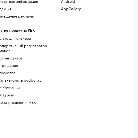
нтактная информация
Android
дакция
AppGallery
змещение рекламы
угие продукты РБК
лако для бизнеса
рпоративный регистратор
менов
стинг сайтов
г.решения
акомства
йт знакомств podbor.ru
К Компании
К Курсы
ола управления РБК