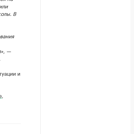
или
олы. В
ования
», —
.
туации и
e
,