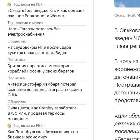
Подписка на РБК
«Смерть Голливуда». Кто и как срывает
Фото: РБК 
слияние Paramount и Warner
Технологии и медиа
Часть Одессы осталась без
В Ольхов
электроснабжения
введен Ч
Общество
глава рег
На саудовском НПЗ после удара
хуситов начался пожар. Видео
Политика
В ночь на
Британия нарастила мониторинг
воронежс
кораблей России у своих берегов
детонация
Политика
Пострада
Актер Кристофер Ламберт потерял
сознание во время автограф-сессии в
детонации
США
представи
Общество
Сила цвета. Как Stanley заработала
$750 млн, продавая термосы
«Для обе
женщинам
детских с
Подписка на РБК
поселени
Как Петербургская биржа влияет на
бизнес и экономику
«Теремок»