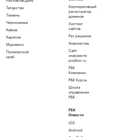
Корпоративный
Татарстан
регистратор
Тюмень
доменов
Черноземье
Хостинг
сайтов
Кавказ
Рег.решения
Карелия
Знакомства
Мурманск
Сайт
Приморский
знакомств
край
podbor.ru
РБК
Компании
РБК Курсы
Школа
управления
РБК
РБК
Новости
iOS
Android
AppGallery