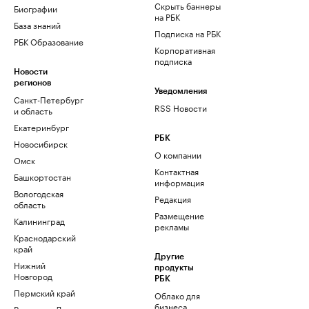
Скрыть баннеры
Биографии
на РБК
База знаний
Подписка на РБК
РБК Образование
Корпоративная
подписка
Новости
регионов
Уведомления
Санкт-Петербург
RSS Новости
и область
Екатеринбург
РБК
Новосибирск
О компании
Омск
Контактная
Башкортостан
информация
Вологодская
Редакция
область
Размещение
Калининград
рекламы
Краснодарский
край
Другие
Нижний
продукты
Новгород
РБК
Пермский край
Облако для
бизнеса
Ростов-на-Дону