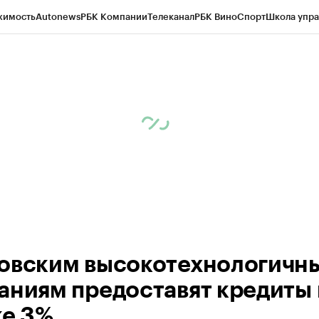
жимость
Autonews
РБК Компании
Телеканал
РБК Вино
Спорт
Школа упра
ипто
РБК Бизнес-среда
Дискуссионный клуб
Исследования
Кредитные 
рагентов
Политика
Экономика
Бизнес
Технологии и медиа
Финансы
Рын
овским высокотехнологичн
аниям предоставят кредиты 
ке 3%