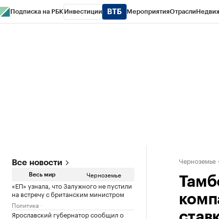
Подписка на РБК
Инвестиции
Мероприятия
Отрасли
Недви
РБК Life
Тренды
Визионеры
Национальные проекты
Город
Стиль
Кр
Спецпроекты СПб
Конференции СПб
Спецпроекты
Проверка конт
Черноземье
Все новости
Черноземье
Весь мир
Тамб
«ЕП» узнала, что Залужного не пустили
на встречу с британским министром
комп
Политика
Ярославский губернатор сообщил о
став