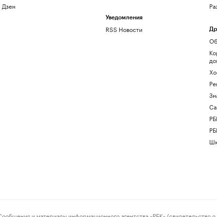
Дзен
Ра
Уведомления
RSS Новости
Др
Об
Ко
до
Хо
Ре
Зн
Са
РБ
РБ
Шк
ения и материалы информационного агентства «РБК» (свидетельство о 