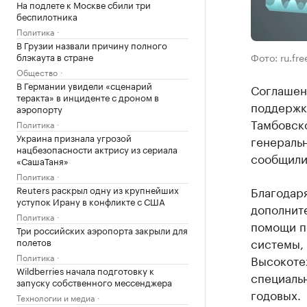
На подлете к Москве сбили три
беспилотника
Политика
В Грузии назвали причину полного
блэкаута в стране
Фото: ru.fr
Общество
В Германии увидели «сценарий
Соглашен
теракта» в инциденте с дроном в
поддержк
аэропорту
Тамбовск
Политика
Украина признала угрозой
генераль
нацбезопасности актрису из сериала
сообщили
«СашаТаня»
Политика
Reuters раскрыл одну из крупнейших
Благодар
уступок Ирану в конфликте с США
дополнит
Политика
помощи п
Три российских аэропорта закрыли для
системы, 
полетов
Политика
Высокоте
Wildberries начала подготовку к
специаль
запуску собственного мессенджера
годовых.
Технологии и медиа