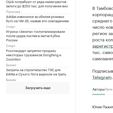
США потребуют от ряда иммигрантов
залоги до $250 тыс. для получения виз
В Тамбов
Политика
корпорац
Adidas извинился за обилие розовых
среднего 
бутс на ЧМ-26, назвав это совпадением
число нов
Спорт
Игрока «Зенита» госпитализировали
регион за
после удара локтем в матче Кубка
роста кол
России
зарегист
Спорт
Росстандарт запретил продажу
тыс. само
некоторых грузовиков Dongfeng и
самозанят
Zoomlion
Бизнес
Затраты на строительство ТЭС для
Подписыв
БАМа и Сухого Лога выросли на треть
Telegram
.
Бизнес
Авторы
Теги
Загрузить еще
Юлия Пажи