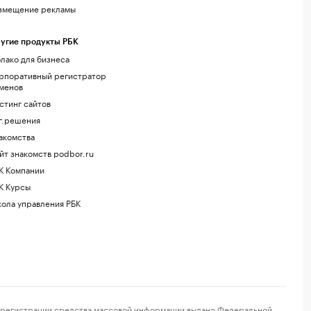
змещение рекламы
угие продукты РБК
лако для бизнеса
рпоративный регистратор
менов
стинг сайтов
г.решения
акомства
йт знакомств podbor.ru
К Компании
К Курсы
ола управления РБК
регистрации средства массовой информации выдано Федеральной