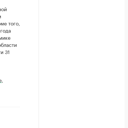
ной
и
ме того,
 года
мике
области
и 31
e
,