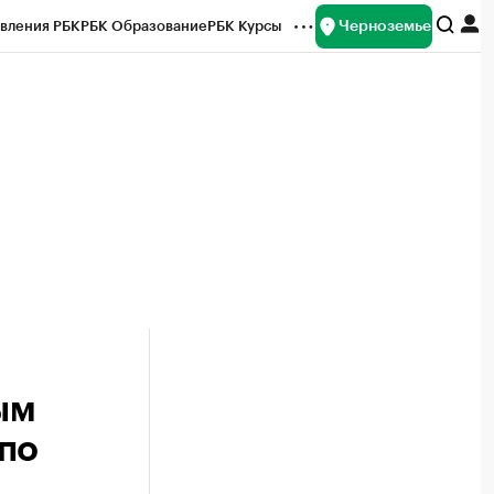
Черноземье
вления РБК
РБК Образование
РБК Курсы
рейтинги
Франшизы
Газета
ок наличной валюты
ым
по