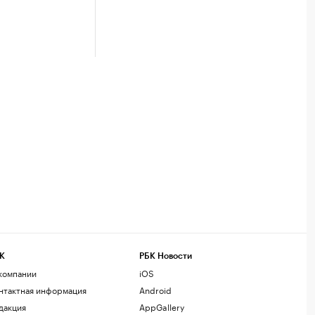
К
РБК Новости
компании
iOS
нтактная информация
Android
дакция
AppGallery