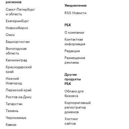
регионов
Уведомления
Санкт-Петербург
RSS Новости
и область
Екатеринбург
РБК
Новосибирск
О компании
Омск
Контактная
Башкортостан
информация
Вологодская
Редакция
область
Размещение
Калининград
рекламы
Краснодарский
край
Другие
Нижний
продукты
Новгород
РБК
Пермский край
Облако для
бизнеса
Ростов-на-Дону
Корпоративный
Татарстан
регистратор
Тюмень
доменов
Черноземье
Хостинг
сайтов
Кавказ