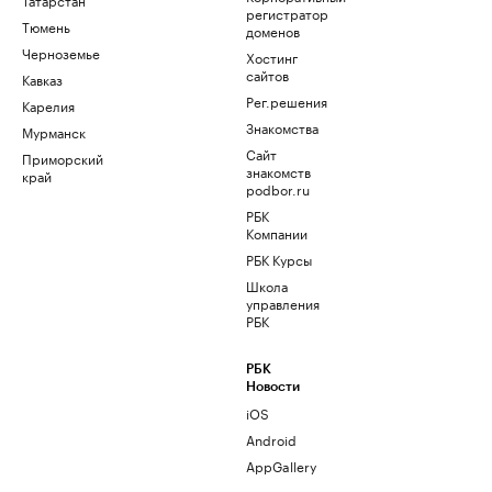
регистратор
Тюмень
доменов
Черноземье
Хостинг
сайтов
Кавказ
Рег.решения
Карелия
Знакомства
Мурманск
Сайт
Приморский
знакомств
край
podbor.ru
РБК
Компании
РБК Курсы
Школа
управления
РБК
РБК
Новости
iOS
Android
AppGallery