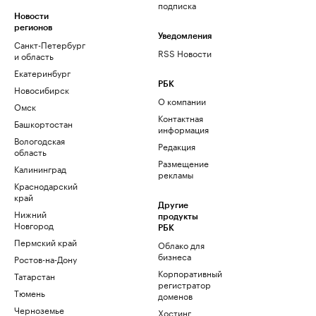
подписка
Новости
регионов
Уведомления
Санкт-Петербург
RSS Новости
и область
Екатеринбург
РБК
Новосибирск
О компании
Омск
Контактная
Башкортостан
информация
Вологодская
Редакция
область
Размещение
Калининград
рекламы
Краснодарский
край
Другие
Нижний
продукты
Новгород
РБК
Пермский край
Облако для
бизнеса
Ростов-на-Дону
Корпоративный
Татарстан
регистратор
Тюмень
доменов
Черноземье
Хостинг