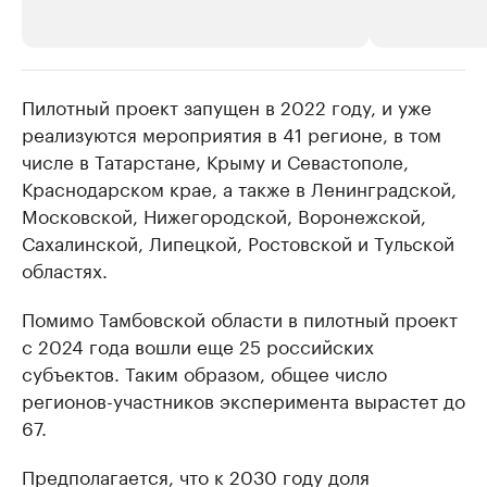
Пилотный проект запущен в 2022 году, и уже
РБК Компании
РБК Компании
реализуются мероприятия в 41 регионе, в том
Делитесь новостями бизнеса на РБК
Крупнейшие 
числе в Татарстане, Крыму и Севастополе,
продавцы м
Управляйте страницей компании и развивайте личные
бренды спикеров бизнеса
Краснодарском крае, а также в Ленинградской,
Ознакомьтесь с и
Московской, Нижегородской, Воронежской,
Сахалинской, Липецкой, Ростовской и Тульской
областях.
Помимо Тамбовской области в пилотный проект
c 2024 года вошли еще 25 российских
субъектов. Таким образом, общее число
регионов-участников эксперимента вырастет до
67.
Предполагается, что к 2030 году доля