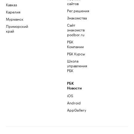
сайтов
Кавказ
Рег.решения
Карелия
Знакомства
Мурманск
Сайт
Приморский
знакомств
край
podbor.ru
РБК
Компании
РБК Курсы
Школа
управления
РБК
РБК
Новости
iOS
Android
AppGallery