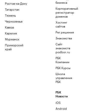
бизнеса
Ростов-на-Дону
Корпоративный
Татарстан
регистратор
Тюмень
доменов
Черноземье
Хостинг
сайтов
Кавказ
Рег.решения
Карелия
Знакомства
Мурманск
Сайт
Приморский
знакомств
край
podbor.ru
РБК
Компании
РБК Курсы
Школа
управления
РБК
РБК
Новости
iOS
Android