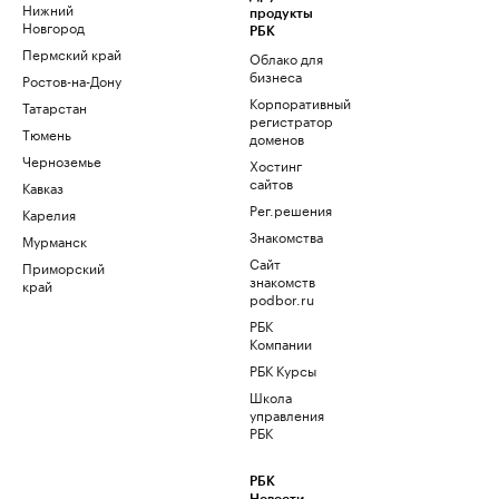
Нижний
продукты
Новгород
РБК
Пермский край
Облако для
бизнеса
Ростов-на-Дону
Корпоративный
Татарстан
регистратор
Тюмень
доменов
Черноземье
Хостинг
сайтов
Кавказ
Рег.решения
Карелия
Знакомства
Мурманск
Сайт
Приморский
знакомств
край
podbor.ru
РБК
Компании
РБК Курсы
Школа
управления
РБК
РБК