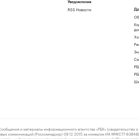
Уведомления
RSS Новости
Др
Об
Ко
до
Хо
Ре
Зн
Са
РБ
РБ
Шк
ения и материалы информационного агентства «РБК» (свидетельство о 
овых коммуникаций (Роскомнадзор) 09.12.2015 за номером ИА №ФС77-63848) 
 связи, информационных технологий и массовых коммуникаций (Роскомнадз