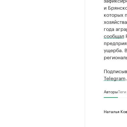
зафиксир
и Брянск
которых 
хозяйства
года агра
сообщал
Р
предприят
ущерба. 
регионал
Подписыв
Telegram
.
Авторы
Теги
Наталья Ко