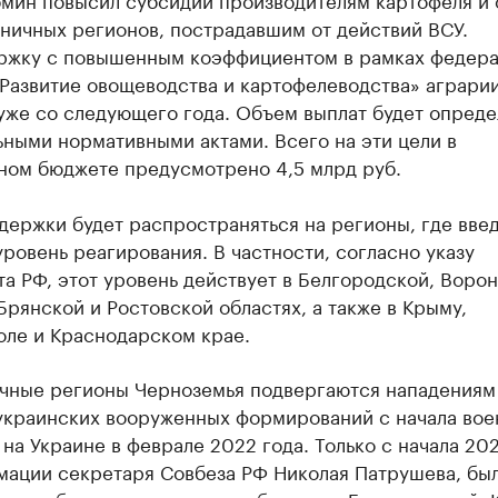
ничных регионов, пострадавшим от действий ВСУ.
ржку с повышенным коэффициентом в рамках федера
Развитие овощеводства и картофелеводства» аграри
уже со следующего года. Объем выплат будет опреде
ными нормативными актами. Всего на эти цели в
ном бюджете предусмотрено 4,5 млрд руб.
держки будет распространяться на регионы, где вве
ровень реагирования. В частности, согласно указу
а РФ, этот уровень действует в Белгородской, Воро
Брянской и Ростовской областях, а также в Крыму,
оле и Краснодарском крае.
чные регионы Черноземья подвергаются нападениям
украинских вооруженных формирований с начала вое
на Украине в феврале 2022 года. Только с начала 202
мации секретаря Совбеза РФ Николая Патрушева, бы