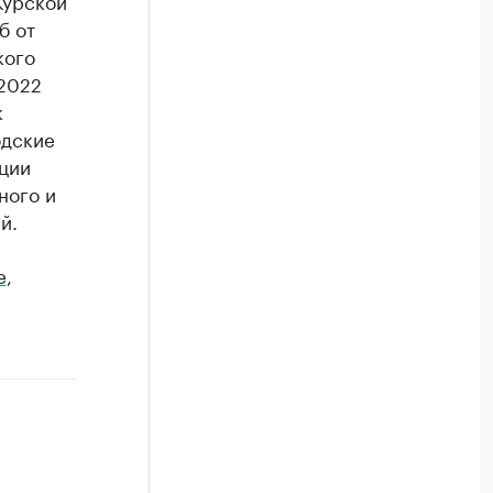
Курской
б от
кого
 2022
к
одские
ации
ного и
й.
e
,