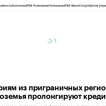
жимость
Autonews
РБК Компании
Телеканал
РБК Вино
Спорт
Школа упра
ипто
РБК Бизнес-среда
Дискуссионный клуб
Исследования
Кредитные 
рагентов
Политика
Экономика
Бизнес
Технологии и медиа
Финансы
Рын
риям из приграничных реги
оземья пролонгируют кред
е аграрии, пострадавшие от обстрелов, получат отсрочку по кр