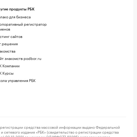
угие продукты РБК
лако для бизнеса
рпоративный регистратор
менов
стинг сайтов
г.решения
акомства
йт знакомств podbor.ru
К Компании
К Курсы
ола управления РБК
регистрации средства массовой информации выдано Федеральной
и сетевого издания «РБК» (свидетельство о регистрации средства
ор) 03.12.2021 за номером ЭЛ №ФС77-82385) сопровождаются