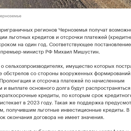
Черноземье
приграничных регионов Черноземья получат возможн
ии льготных кредитов и отсрочки платежей (кредитн
сроком на один год. Соответствующее постановление
 премьер-министр РФ Михаил Мишустин.
 о сельхозпроизводителях, имущество которых постр
те обстрелов со стороны вооруженных формирований
 Пролонгация и отсрочка платежей по начисленным
 и выплате основного долга будут распространяться
 краткосрочные кредиты, по которым срок кредитног
истекает в 2023 году. Такая же поддержка предусмо
м, получившим льготные инвестиционные кредиты. В
ок окончания договора не имеет значения.
бмин повысил субсидии производителям картофеля и