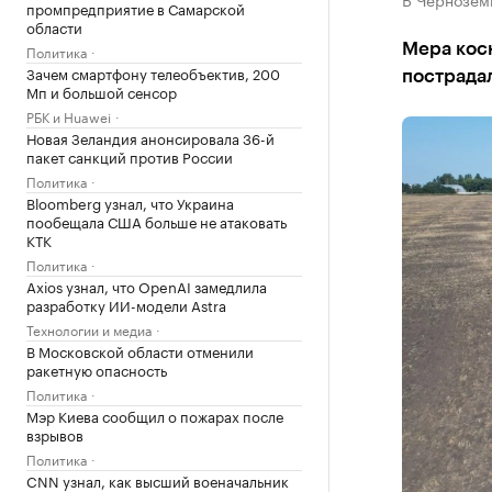
промпредприятие в Самарской
области
Мера кос
Политика
Зачем смартфону телеобъектив, 200
пострадал
Мп и большой сенсор
РБК и Huawei
Новая Зеландия анонсировала 36-й
пакет санкций против России
Политика
Bloomberg узнал, что Украина
пообещала США больше не атаковать
КТК
Политика
Axios узнал, что OpenAI замедлила
разработку ИИ-модели Astra
Технологии и медиа
В Московской области отменили
ракетную опасность
Политика
Мэр Киева сообщил о пожарах после
взрывов
Политика
CNN узнал, как высший военачальник