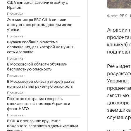
США пытается закончить войну с
Ираном
Политика
Фото: РБК 
Экс-министра ВВС США лишили
доступа к секретным данным из-за
Аграрии 
утечки
пролонгац
Политика
Шуваев сообщил о системе
каникул) 
оповещения, для которой не нужны
подписал
сеть и зарядка
Политика
В Московской области объявили
Речь идет
беспилотную опасность
результа
Политика
Украины.
В Московской области второй раз за
ночь объявили ракетную опасность
процентам
Политика
льготные
Пентагон отстранил генерала,
договора 
отвечавшего за помощь Украине и
фланг НАТО
заемщика
Политика
случае ср
В США произошло крушение
пожарного вертолета с двумя членами
Ранее Ка
экипажа