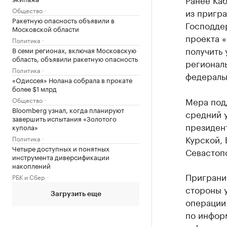
Общество
из пригра
Ракетную опасность объявили в
Господде
Московской области
проекта «
Политика
получить 
В семи регионах, включая Московскую
область, объявили ракетную опасность
региональ
Политика
федераль
«Одиссея» Нолана собрала в прокате
более $1 млрд
Мера под
Общество
Bloomberg узнал, когда планируют
средний у
завершить испытания «Золотого
президент
купола»
Курской, 
Политика
Четыре доступных и понятных
Севастоп
инструмента диверсификации
накоплений
Приграни
РБК и Сбер
стороны 
Загрузить еще
операции 
по инфор