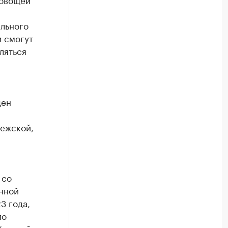
льного
и смогут
ляться
ден
нежской,
 со
нной
3 года,
ло