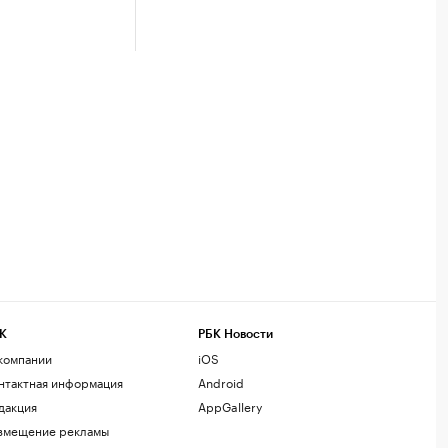
К
РБК Новости
компании
iOS
нтактная информация
Android
дакция
AppGallery
змещение рекламы