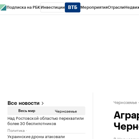
Подписка на РБК
Инвестиции
Мероприятия
Отрасли
Недви
РБК Life
Тренды
Визионеры
Национальные проекты
Город
Стиль
Кр
Спецпроекты СПб
Конференции СПб
Спецпроекты
Проверка конт
Черноземье
Все новости
Черноземье
Весь мир
Агра
Над Ростовской областью перехватили
более 30 беспилотников
Черн
Политика
Украинские дроны атаковали
В Черноземь