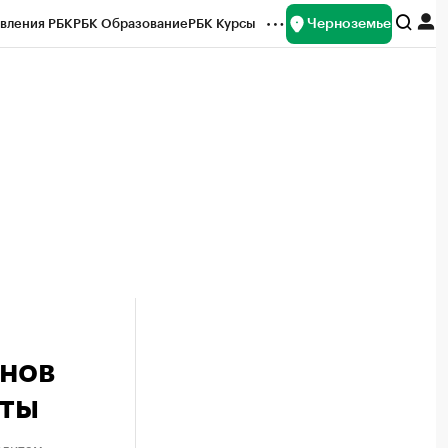
Черноземье
вления РБК
РБК Образование
РБК Курсы
рейтинги
Франшизы
Газета
ок наличной валюты
онов
иты
едитам