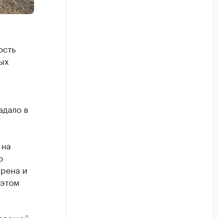
ость
ых
адало в
 на
о
трена и
 этом
 овощей