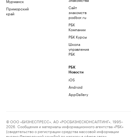
Мурманск
Сайт
Приморский
знакомств
край
podbor.ru
РБК
Компании
РБК Курсы
Школа
управления
РБК
РБК
Новости
iOS
Android
AppGallery
© ООО «БИЗНЕСПРЕСС», АО «РОСБИЗНЕСКОНСАЛТИНГ», 1995–
2026. Сообщения и материалы информационного агентства «РБК»
(свидетельство о регистрации средства массовой информации
выдано Федеральной службой по надзору в сфере связи,