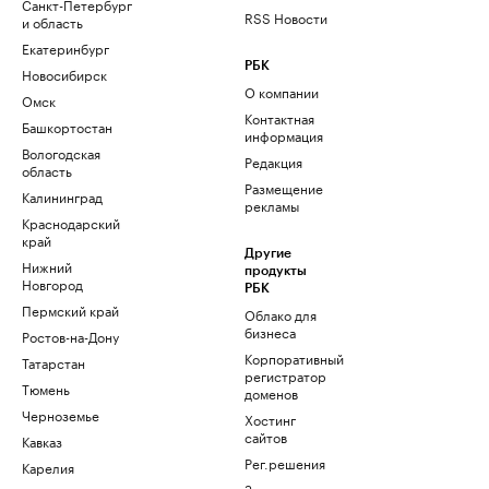
Санкт-Петербург
RSS Новости
и область
Екатеринбург
РБК
Новосибирск
О компании
Омск
Контактная
Башкортостан
информация
Вологодская
Редакция
область
Размещение
Калининград
рекламы
Краснодарский
край
Другие
Нижний
продукты
Новгород
РБК
Пермский край
Облако для
бизнеса
Ростов-на-Дону
Корпоративный
Татарстан
регистратор
Тюмень
доменов
Черноземье
Хостинг
сайтов
Кавказ
Рег.решения
Карелия
Знакомства