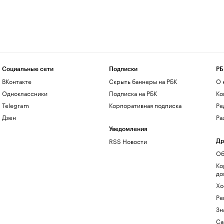
Социальные сети
Подписки
РБ
ВКонтакте
Скрыть баннеры на РБК
О 
Одноклассники
Подписка на РБК
Ко
Telegram
Корпоративная подписка
Ре
Дзен
Ра
Уведомления
RSS Новости
Др
Об
Ко
до
Хо
Ре
Зн
Са