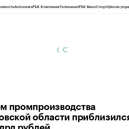
жимость
Autonews
РБК Компании
Телеканал
РБК Вино
Спорт
Школа упра
ипто
РБК Бизнес-среда
Дискуссионный клуб
Исследования
Кредитные 
рагентов
Политика
Экономика
Бизнес
Технологии и медиа
Финансы
Рын
м промпроизводства
овской области приблизился
млрд рублей