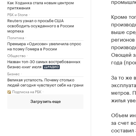
промышле
Как Ходынка стала новым центром
притяжения
РБК и Stone
Кроме тог
Reuters узнал о просьбе США
производс
освободить осужденного в России
морпеха
выше сре
Политика
регионов 
Премьера «Одиссеи» увеличила спрос
производс
на поэму Гомера в России
Овощей за
Общество
года (про
Назван топ-30 самых востребованных
бизнес-книг июля
РАДИО
Бизнес
За то же 
Великая усталость. Почему столько
эксплуата
людей сегодня чувствуют себя на грани
метров. 
Подписка на РБК
жилья уве
Загрузить еще
Объем ин
за счет в
составил 