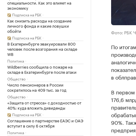
специальности. Как это влияет на
экономику
Подписка на РБК
Как снизить расходы на создание
личного фонда и какие ловушки
обойти
Фото: РБК 
Подписка на РБК
В Екатеринбурге эвакуировали 800
По итога
человек после возгорания на складе
производс
WB
Политика
аналогич
Wildberries сообщила о пожаре на
показател
складе в Екатеринбурге после атаки
в облправ
Общество
Число пенсионеров в России
сократилось на 409 тыс. за год
В первом
Общество
176,6 млр
«Защита от стресса» с доходностью от
правитель
40%: куда вложить дивиденды
обрабаты
Подписка на РБК
Соглашение о партнерстве ЕАЭС и ОАЭ
90%. Так
вступит в силу 6 октября
предприя
Политика