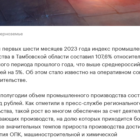
Черноземье
м первых шести месяцев 2023 года индекс промышле
тва в Тамбовской области составил 107,6% относите
ного периода прошлого года, что выше среднеросси
ей на 5%. Об этом стало известно на оперативном с
ительстве.
 полугодии объем промышленного производства сост
д рублей. Как отметили в пресс-службе региональног
ства, такой рост во многом обеспечен за счет деяте
вающих производств, на долю которых приходится б
же значительных темпов прироста производства дост
тия ОПК, машиностроительной и химической