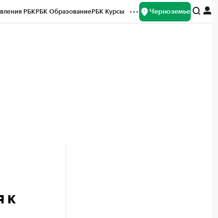
Черноземье
вления РБК
РБК Образование
РБК Курсы
рейтинги
Франшизы
Газета
ок наличной валюты
 к