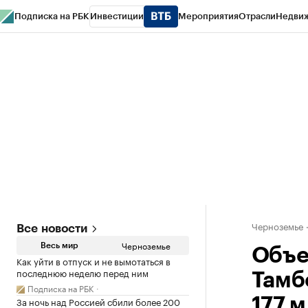
Подписка на РБК
Инвестиции
Мероприятия
Отрасли
Недви
РБК Life
Тренды
Визионеры
Национальные проекты
Город
Стиль
Кр
Спецпроекты СПб
Конференции СПб
Спецпроекты
Проверка конт
Черноземье
Все новости
Черноземье
Весь мир
Объе
Как уйти в отпуск и не вымотаться в
последнюю неделю перед ним
Тамб
Подписка на РБК
За ночь над Россией сбили более 200
177 