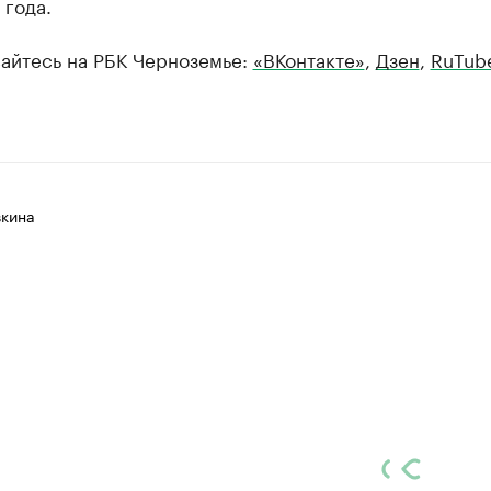
 года.
айтесь на РБК Черноземье:
«ВКонтакте»
,
Дзен
,
RuTub
вкина