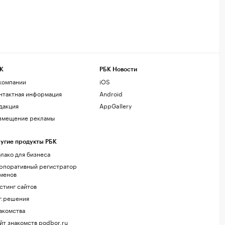
К
РБК Новости
компании
iOS
нтактная информация
Android
дакция
AppGallery
змещение рекламы
угие продукты РБК
лако для бизнеса
рпоративный регистратор
менов
стинг сайтов
г.решения
акомства
йт знакомств podbor.ru