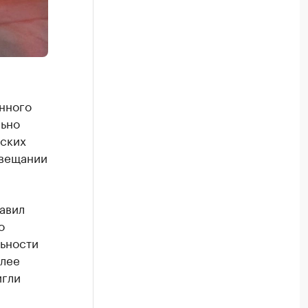
нного
льно
йских
овещании
авил
о
льности
олее
игли