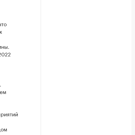
что
х
ины.
2022
.
ъем
приятий
дом