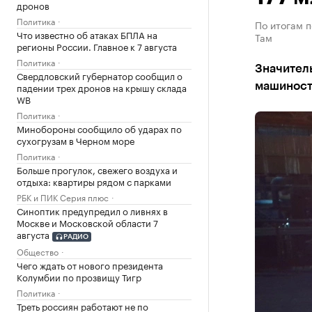
дронов
Политика
По итогам 
Что известно об атаках БПЛА на
Там
регионы России. Главное к 7 августа
Политика
Значител
Свердловский губернатор сообщил о
падении трех дронов на крышу склада
машиност
WB
Политика
Минобороны сообщило об ударах по
сухогрузам в Черном море
Политика
Больше прогулок, свежего воздуха и
отдыха: квартиры рядом с парками
РБК и ПИК Серия плюс
Синоптик предупредил о ливнях в
Москве и Московской области 7
августа
РАДИО
Общество
Чего ждать от нового президента
Колумбии по прозвищу Тигр
Политика
Треть россиян работают не по