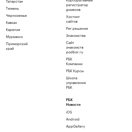
Татарстан
регистратор
Тюмень
доменов
Черноземье
Хостинг
сайтов
Кавказ
Рег.решения
Карелия
Знакомства
Мурманск
Сайт
Приморский
знакомств
край
podbor.ru
РБК
Компании
РБК Курсы
Школа
управления
РБК
РБК
Новости
iOS
Android
AppGallery