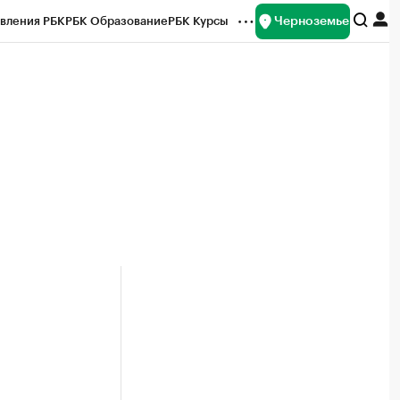
Черноземье
вления РБК
РБК Образование
РБК Курсы
рейтинги
Франшизы
Газета
ок наличной валюты