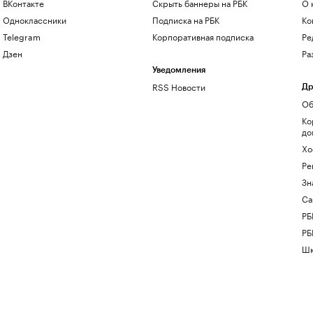
ВКонтакте
Скрыть баннеры на РБК
О 
Одноклассники
Подписка на РБК
Ко
Telegram
Корпоративная подписка
Ре
Дзен
Ра
Уведомления
RSS Новости
Др
Об
Ко
до
Хо
Ре
Зн
Са
РБ
РБ
Шк