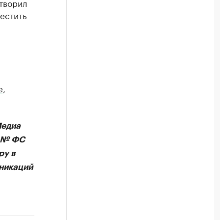
етворил
естить
e
,
Медиа
А № ФС
ру в
никаций