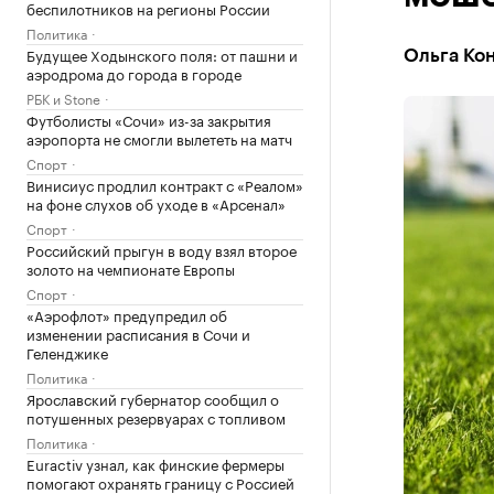
беспилотников на регионы России
Политика
Будущее Ходынского поля: от пашни и
Ольга Ко
аэродрома до города в городе
РБК и Stone
Футболисты «Сочи» из-за закрытия
аэропорта не смогли вылететь на матч
Спорт
Винисиус продлил контракт с «Реалом»
на фоне слухов об уходе в «Арсенал»
Спорт
Российский прыгун в воду взял второе
золото на чемпионате Европы
Спорт
«Аэрофлот» предупредил об
изменении расписания в Сочи и
Геленджике
Политика
Ярославский губернатор сообщил о
потушенных резервуарах с топливом
Политика
Euractiv узнал, как финские фермеры
помогают охранять границу с Россией