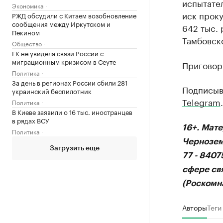
испытател
Экономика
иск прок
РЖД обсудили с Китаем возобновление
сообщения между Иркутском и
642 тыс. 
Пекином
Тамбовско
Общество
ЕК не увидела связи России с
миграционным кризисом в Сеуте
Приговор 
Политика
За день в регионах России сбили 281
Подписыв
украинский беспилотник
Telegram
.
Политика
В Киеве заявили о 16 тыс. иностранцев
в рядах ВСУ
16+. Мат
Политика
Чернозем
Загрузить еще
77 - 840
сфере св
(Роскомна
Авторы
Теги