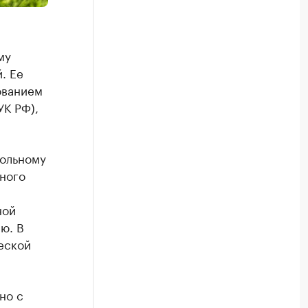
му
. Ее
ованием
УК РФ),
больному
ного
ной
ю. В
еской
но с