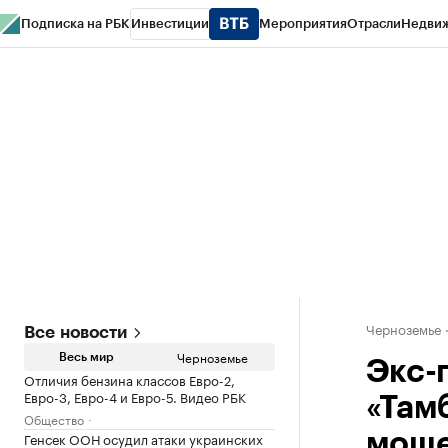
Подписка на РБК
Инвестиции
Мероприятия
Отрасли
Недви
РБК Life
Тренды
Визионеры
Национальные проекты
Город
Стиль
Кр
Спецпроекты СПб
Конференции СПб
Спецпроекты
Проверка конт
Черноземье
Все новости
Черноземье
Весь мир
Экс-
Отличия бензина классов Евро-2,
Евро-3, Евро-4 и Евро-5. Видео РБК
«Там
Общество
Генсек ООН осудил атаки украинских
моше