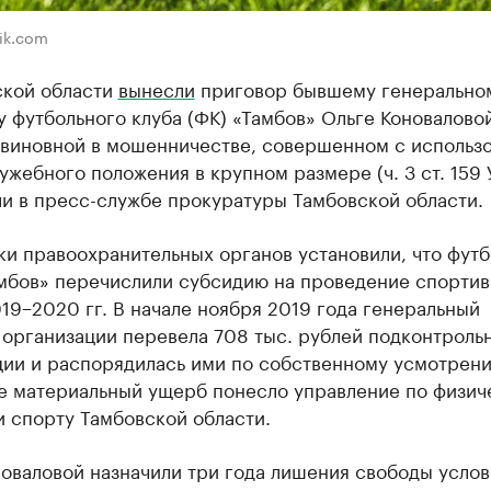
ik.com
ской области
вынесли
приговор бывшему генерально
 футбольного клуба (ФК) «Тамбов» Ольге Коноваловой
 виновной в мошенничестве, совершенном с использ
ужебного положения в крупном размере (ч. 3 ст. 159 
ли в пресс-службе прокуратуры Тамбовской области.
ки правоохранительных органов установили, что фут
амбов» перечислили субсидию на проведение спортив
19−2020 гг. В начале ноября 2019 года генеральный
 организации перевела 708 тыс. рублей подконтроль
ции и распорядилась ими по собственному усмотрени
те материальный ущерб понесло управление по физич
и спорту Тамбовской области.
оваловой назначили три года лишения свободы услов