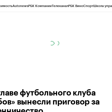
жимость
Autonews
РБК Компании
Телеканал
РБК Вино
Спорт
Школа упра
ипто
РБК Бизнес-среда
Дискуссионный клуб
Исследования
Кредитные 
рагентов
Политика
Экономика
Бизнес
Технологии и медиа
Финансы
Рын
главе футбольного клуба
бов» вынесли приговор за
нничество