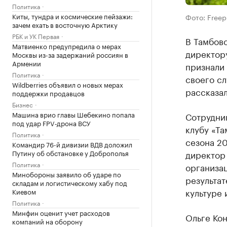
Политика
Киты, тундра и космические пейзажи:
Фото: Freep
зачем ехать в восточную Арктику
РБК и УК Первая
В Тамбов
Матвиенко предупредила о мерах
директору
Москвы из-за задержаний россиян в
Армении
признали
Политика
своего сл
Wildberries объявил о новых мерах
рассказа
поддержки продавцов
Бизнес
Машина врио главы Шебекино попала
Сотрудни
под удар FPV‑дрона ВСУ
клубу «Т
Политика
сезона 20
Командир 76-й дивизии ВДВ доложил
Путину об обстановке у Доброполья
директор
Политика
организа
Минобороны заявило об ударе по
результа
складам и логистическому хабу под
культуре 
Киевом
Политика
Минфин оценит учет расходов
Ольге Кон
компаний на оборону