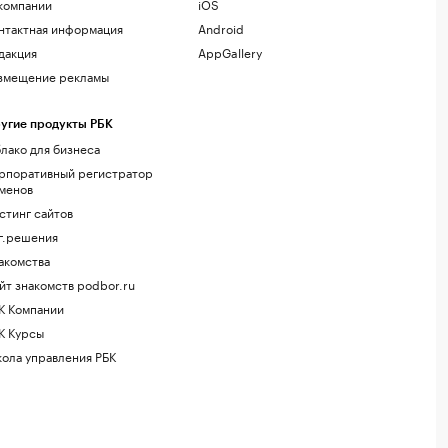
компании
iOS
нтактная информация
Android
дакция
AppGallery
змещение рекламы
угие продукты РБК
лако для бизнеса
рпоративный регистратор
менов
стинг сайтов
г.решения
акомства
йт знакомств podbor.ru
К Компании
К Курсы
ола управления РБК