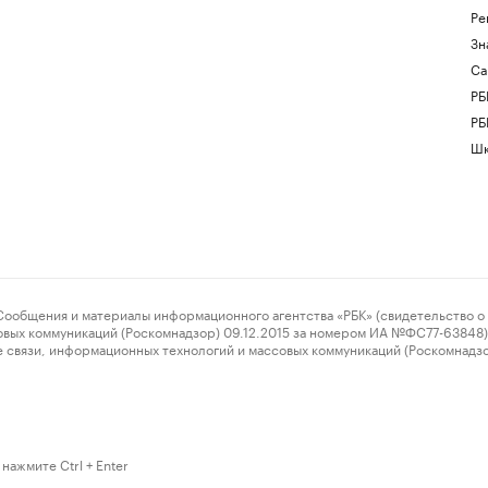
Ре
Зн
Са
РБ
РБ
Шк
ения и материалы информационного агентства «РБК» (свидетельство о 
овых коммуникаций (Роскомнадзор) 09.12.2015 за номером ИА №ФС77-63848) 
 связи, информационных технологий и массовых коммуникаций (Роскомнадз
нажмите Ctrl + Enter