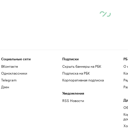
Социальные сети
Подписки
РБ
ВКонтакте
Скрыть баннеры на РБК
О 
Одноклассники
Подписка на РБК
Ко
Telegram
Корпоративная подписка
Ре
Дзен
Ра
Уведомления
RSS Новости
Др
Об
Ко
до
Хо