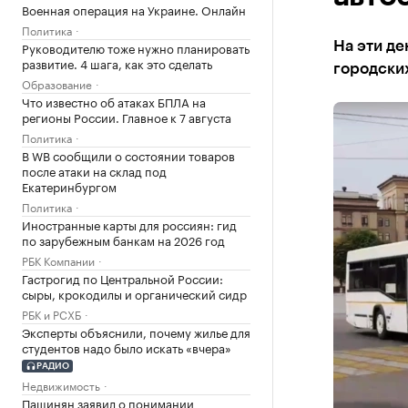
Военная операция на Украине. Онлайн
Политика
Руководителю тоже нужно планировать
На эти де
развитие. 4 шага, как это сделать
городских
Образование
Что известно об атаках БПЛА на
регионы России. Главное к 7 августа
Политика
В WB сообщили о состоянии товаров
после атаки на склад под
Екатеринбургом
Политика
Иностранные карты для россиян: гид
по зарубежным банкам на 2026 год
РБК Компании
Гастрогид по Центральной России:
сыры, крокодилы и органический сидр
РБК и РСХБ
Эксперты объяснили, почему жилье для
студентов надо было искать «вчера»
РАДИО
Недвижимость
Пашинян заявил о понимании