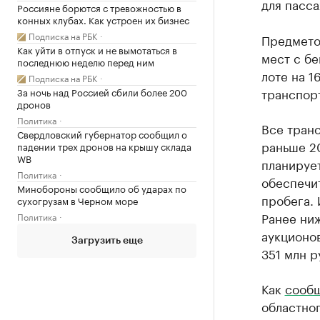
для пасса
Россияне борются с тревожностью в
конных клубах. Как устроен их бизнес
Подписка на РБК
Предметом
Как уйти в отпуск и не вымотаться в
мест с б
последнюю неделю перед ним
лоте на 1
Подписка на РБК
транспорт
За ночь над Россией сбили более 200
дронов
Политика
Все тран
Свердловский губернатор сообщил о
раньше 2
падении трех дронов на крышу склада
WB
планирует
Политика
обеспечит
Минобороны сообщило об ударах по
пробега. 
сухогрузам в Черном море
Ранее ни
Политика
аукционо
Загрузить еще
351 млн р
Как
сооб
областно