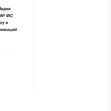
РБК Компании
Медиа
Крупнейшие компании по пр
А № ФС
Посмотрите данные в каталоге по регионам
ру в
никаций