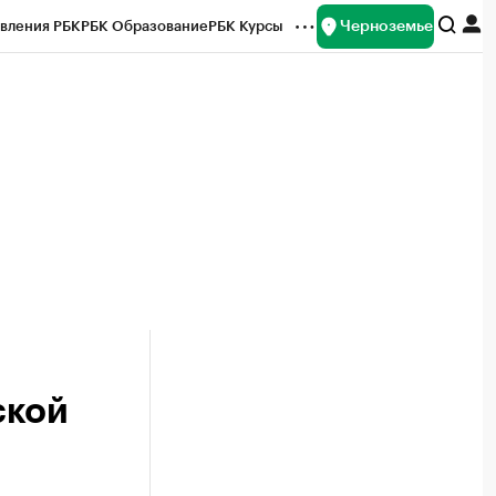
Черноземье
вления РБК
РБК Образование
РБК Курсы
рейтинги
Франшизы
Газета
ок наличной валюты
ской