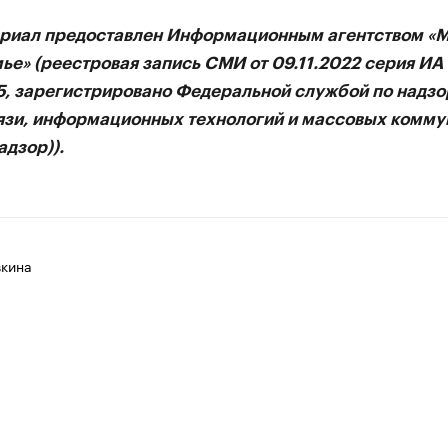
ии
ериал предоставлен Информационным агентством «
ь новостями бизнеса на РБК
ье» (реестровая запись СМИ от 09.11.2022 серия И
траницей компании и развивайте личные бренды спикеров бизнеса
75, зарегистрировано Федеральной службой по надзо
язи, информационных технологий и массовых комму
дзор)).
вкина