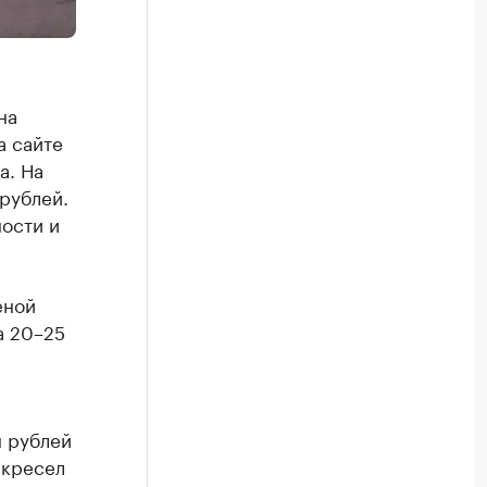
на
а сайте
а. На
рублей.
ости и
еной
а 20–25
н рублей
 кресел