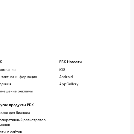
К
РБК Новости
компании
iOS
нтактная информация
Android
дакция
AppGallery
змещение рекламы
угие продукты РБК
лако для бизнеса
рпоративный регистратор
менов
стинг сайтов