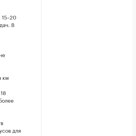
 15–20
дач. В
не
ч км
 18
более
тв
усов для