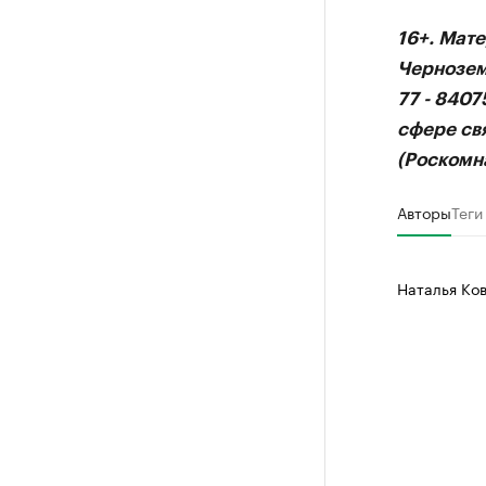
РБК Компан
16+. Мат
Делитес
Чернозем
Управляйте с
77 - 840
сфере св
(Роскомна
Авторы
Теги
Наталья Ко