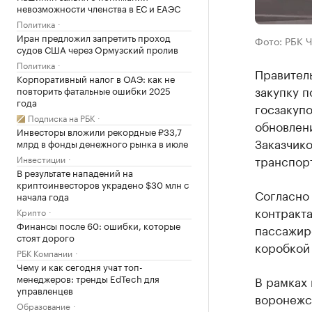
невозможности членства в ЕС и ЕАЭС
Политика
Иран предложил запретить проход
Фото: РБК 
судов США через Ормузский пролив
Политика
Правител
Корпоративный налог в ОАЭ: как не
закупку п
повторить фатальные ошибки 2025
года
госзакупо
Подписка на РБК
обновлени
Инвесторы вложили рекордные ₽33,7
Заказчик
млрд в фонды денежного рынка в июле
транспор
Инвестиции
В результате нападений на
криптоинвесторов украдено $30 млн с
Согласно 
начала года
контракта
Крипто
Финансы после 60: ошибки, которые
пассажир
стоят дорого
коробкой
РБК Компании
Чему и как сегодня учат топ-
менеджеров: тренды EdTech для
В рамках 
управленцев
воронежс
Образование