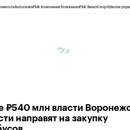
жимость
Autonews
РБК Компании
Телеканал
РБК Вино
Спорт
Школа упра
ипто
РБК Бизнес-среда
Дискуссионный клуб
Исследования
Кредитные 
рагентов
Политика
Экономика
Бизнес
Технологии и медиа
Финансы
Рын
е ₽540 млн власти Воронеж
сти направят на закупку
бусов