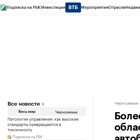
Подписка на РБК
Инвестиции
Мероприятия
Отрасли
Недви
РБК Life
Тренды
Визионеры
Национальные проекты
Город
Стиль
Кр
Спецпроекты СПб
Конференции СПб
Спецпроекты
Проверка конт
Черноземье
Все новости
Черноземье
Весь мир
Боле
Патология управления: как высокие
стандарты превращаются в
обла
токсичность
Подписка на РБК
авто