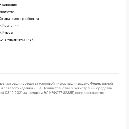
г.решения
акомства
йт знакомств podbor.ru
К Компании
К Курсы
ола управления РБК
регистрации средства массовой информации выдано Федеральной
и сетевого издания «РБК» (свидетельство о регистрации средства
ор) 03.12.2021 за номером ЭЛ №ФС77-82385) сопровождаются