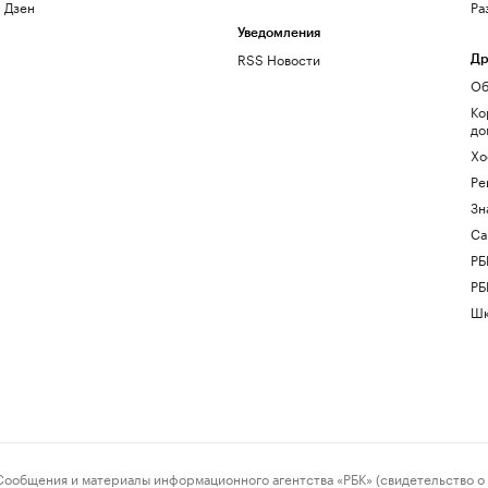
Дзен
Ра
Уведомления
RSS Новости
Др
Об
Ко
до
Хо
Ре
Зн
Са
РБ
РБ
Шк
ения и материалы информационного агентства «РБК» (свидетельство о 