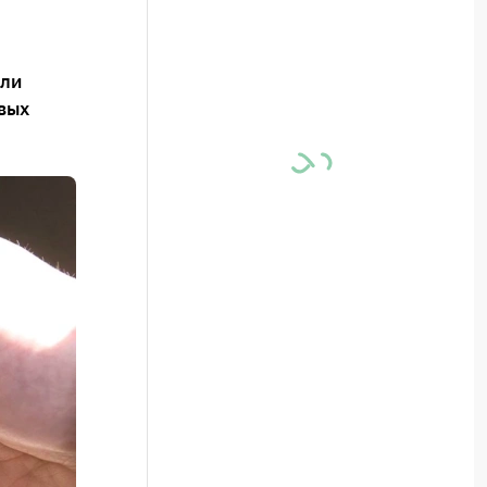
али
вых