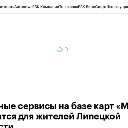
жимость
Autonews
РБК Компании
Телеканал
РБК Вино
Спорт
Школа упра
ипто
РБК Бизнес-среда
Дискуссионный клуб
Исследования
Кредитные 
рагентов
Политика
Экономика
Бизнес
Технологии и медиа
Финансы
Рын
ные сервисы на базе карт «
ятся для жителей Липецкой
сти