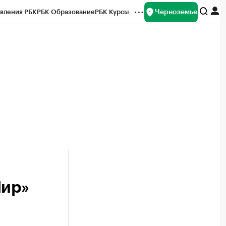
Черноземье
вления РБК
РБК Образование
РБК Курсы
рейтинги
Франшизы
Газета
ок наличной валюты
Мир»