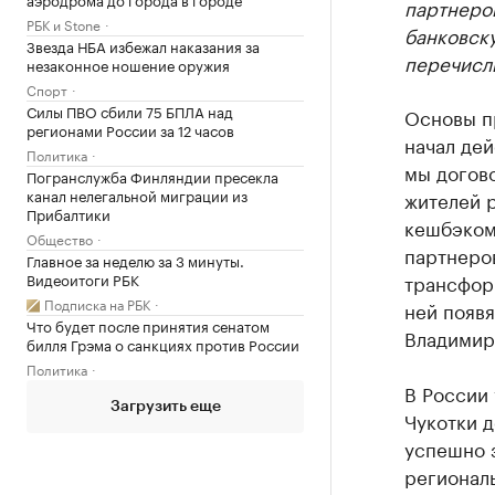
партнеров
РБК и Stone
банковску
Звезда НБА избежал наказания за
перечисл
незаконное ношение оружия
Спорт
Силы ПВО сбили 75 БПЛА над
Основы пр
регионами России за 12 часов
начал дей
Политика
мы догов
Погранслужба Финляндии пресекла
канал нелегальной миграции из
жителей 
Прибалтики
кешбэком 
Общество
партнеро
Главное за неделю за 3 минуты.
Видеоитоги РБК
трансфор
Подписка на РБК
ней появя
Что будет после принятия сенатом
Владимир
билля Грэма о санкциях против России
Политика
В России 
Загрузить еще
Чукотки д
успешно 
регионал