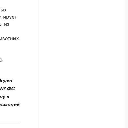
ных
стирует
ы из
животных
e
,
Медиа
А № ФС
ру в
никаций