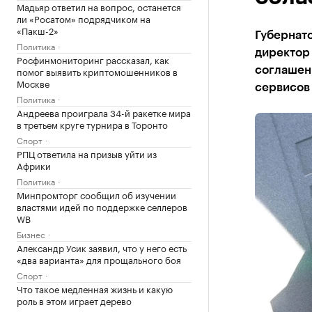
Мадьяр ответил на вопрос, останется
ли «Росатом» подрядчиком на
«Пакш-2»
Губернат
Политика
директор
Росфинмониторинг рассказал, как
помог выявить криптомошенников в
соглашени
Москве
сервисов
Политика
Андреева проиграла 34-й ракетке мира
в третьем круге турнира в Торонто
Спорт
РПЦ ответила на призыв уйти из
Африки
Политика
Минпромторг сообщил об изучении
властями идей по поддержке селлеров
WB
Бизнес
Александр Усик заявил, что у него есть
«два варианта» для прощального боя
Спорт
Что такое медленная жизнь и какую
роль в этом играет дерево