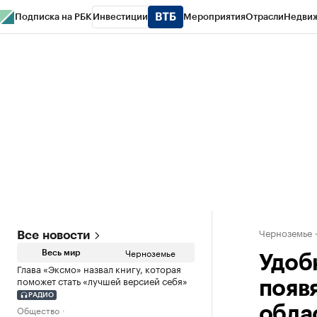
Подписка на РБК
Инвестиции
Мероприятия
Отрасли
Недви
РБК Life
Тренды
Визионеры
Национальные проекты
Город
Стиль
Кр
Спецпроекты СПб
Конференции СПб
Спецпроекты
Проверка конт
Черноземье
Все новости
Черноземье
Весь мир
Удоб
Глава «Эксмо» назвал книгу, которая
поможет стать «лучшей версией себя»
появ
РАДИО
Общество
обла