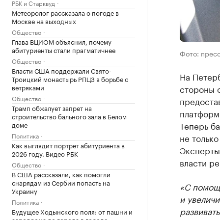
РБК и Старквуд
Метеоролог рассказала о погоде в
Москве на выходных
Общество
Глава ВЦИОМ объяснил, почему
абитуриенты стали прагматичнее
Фото: прес
Общество
Власти США поддержали Свято-
На Петер
Троицкий монастырь РПЦЗ в борьбе с
ветряками
стороны 
Общество
предоста
Трамп обжалует запрет на
платформ
строительство бального зала в Белом
Теперь б
доме
Политика
не тольк
Как выглядит портрет абитуриента в
Эксперты
2026 году. Видео РБК
власти ре
Общество
В США рассказали, как помогли
снарядам из Сербии попасть на
«С помощ
Украину
и увеличи
Политика
развивать
Будущее Ходынского поля: от пашни и
аэродрома до города в городе