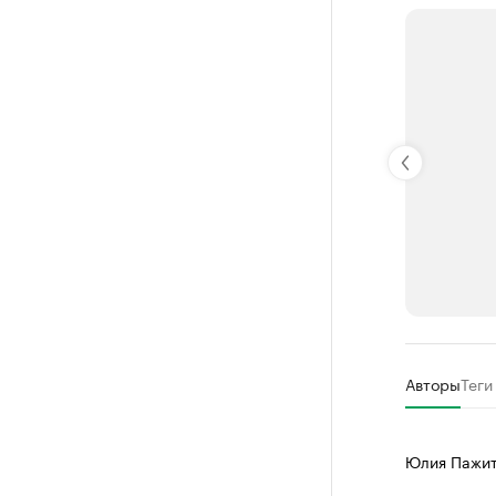
РБК Компан
Авторы
Теги
Делитес
Управляйте с
Юлия Пажи