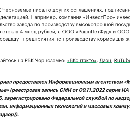
К Черноземье писал о других
соглашениях
, подписан
 делегацией. Например, компания «ИнвестПро» инве
льство завода по производству высокопрочной посуд
о стекла 4 млрд рублей, а ООО «РашнПетФуд» и ООО
 создадут предприятия по производству кормов для 
айтесь на РБК Черноземье:
«ВКонтакте»
,
Дзен
,
RuTub
ериал предоставлен Информационным агентством «
ье» (реестровая запись СМИ от 09.11.2022 серия И
75, зарегистрировано Федеральной службой по надзо
язи, информационных технологий и массовых комму
дзор)).