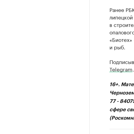
Ранее РБ
липецкой
в строите
опаловог
«Биотех»
и рыб.
Подписыв
Telegram
.
16+. Мат
Чернозем
77 - 840
сфере св
(Роскомна