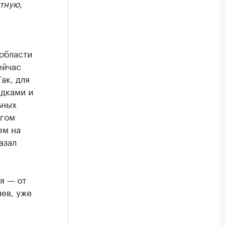
тную,
 области
ейчас
ак, для
идками и
ьных
агом
ем на
азал
я — от
лев, уже