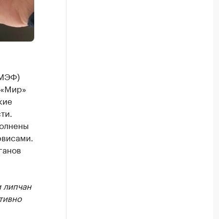
ПМЭФ)
 «Мир»
кие
ти.
полнены
рвисами.
ганов
 липчан
тивно