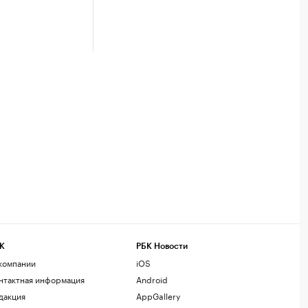
К
РБК Новости
компании
iOS
нтактная информация
Android
дакция
AppGallery