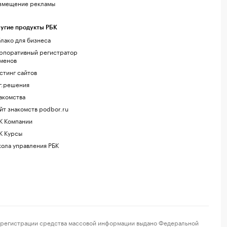
змещение рекламы
угие продукты РБК
лако для бизнеса
рпоративный регистратор
менов
стинг сайтов
г.решения
акомства
йт знакомств podbor.ru
К Компании
К Курсы
ола управления РБК
регистрации средства массовой информации выдано Федеральной