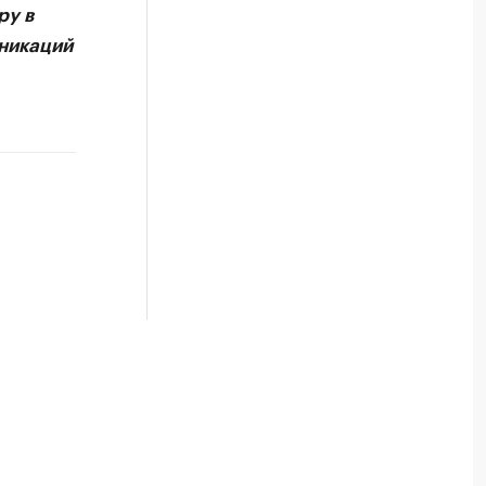
ру в
никаций