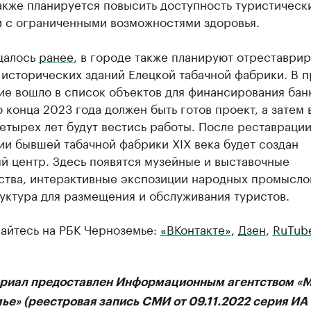
кже планируется повысить доступность туристическ
й с ограниченными возможностями здоровья.
щалось
ранее
, в городе также планируют отреставрир
 исторических зданий Елецкой табачной фабрики. В 
ие вошло в список объектов для финансирования бан
 конца 2023 года должен быть готов проект, а затем 
етырех лет будут вестись работы. После реставрации
и бывшей табачной фабрики XIX века будет создан
й центр. Здесь появятся музейные и выставочные
ства, интерактивные экспозиции народных промысло
уктура для размещения и обслуживания туристов.
айтесь на РБК Черноземье:
«ВКонтакте»
,
Дзен
,
RuTub
ериал предоставлен Информационным агентством «
ье» (реестровая запись СМИ от 09.11.2022 серия И