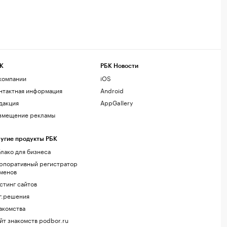
К
РБК Новости
компании
iOS
нтактная информация
Android
дакция
AppGallery
змещение рекламы
угие продукты РБК
лако для бизнеса
рпоративный регистратор
менов
стинг сайтов
г.решения
акомства
йт знакомств podbor.ru