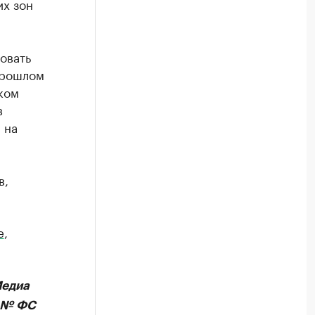
их зон
овать
прошлом
ком
в
 на
в,
e
,
Медиа
А № ФС