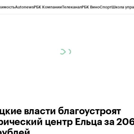
жимость
Autonews
РБК Компании
Телеканал
РБК Вино
Спорт
Школа упра
ипто
РБК Бизнес-среда
Дискуссионный клуб
Исследования
Кредитные 
рагентов
Политика
Экономика
Бизнес
Технологии и медиа
Финансы
Рын
цкие власти благоустроят
рический центр Ельца за 20
рублей