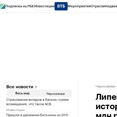
Подписка на РБК
Инвестиции
Мероприятия
Отрасли
Недви
РБК Life
Тренды
Визионеры
Национальные проекты
Город
Стиль
Кр
Спецпроекты СПб
Конференции СПб
Спецпроекты
Проверка конт
Черноземье
Все новости
Черноземье
Весь мир
Липе
Страхование вкладов в банках: сумма
возмещения, что такое АСВ
исто
Инвестиции
Пришли в движение биткоины из 2011
млн 