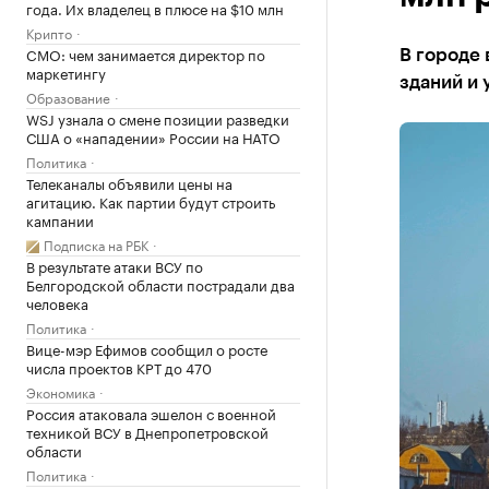
года. Их владелец в плюсе на $10 млн
Крипто
CMO: чем занимается директор по
В городе
маркетингу
зданий и
Образование
WSJ узнала о смене позиции разведки
США о «нападении» России на НАТО
Политика
Телеканалы объявили цены на
агитацию. Как партии будут строить
кампании
Подписка на РБК
В результате атаки ВСУ по
Белгородской области пострадали два
человека
Политика
Вице-мэр Ефимов сообщил о росте
числа проектов КРТ до 470
Экономика
Россия атаковала эшелон с военной
техникой ВСУ в Днепропетровской
области
Политика