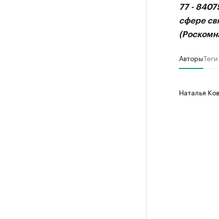
77 - 840
сфере св
(Роскомна
Авторы
Теги
Наталья Ко