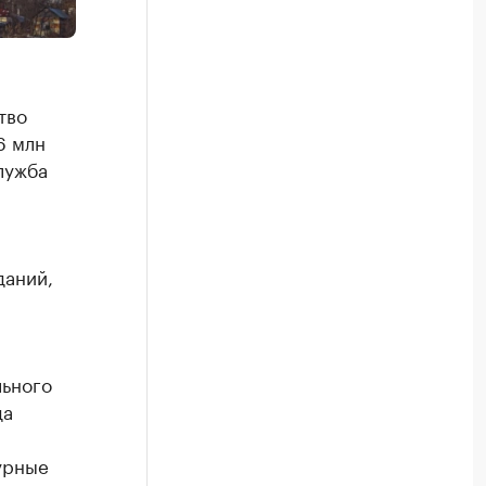
тво
6 млн
лужба
даний,
льного
да
урные