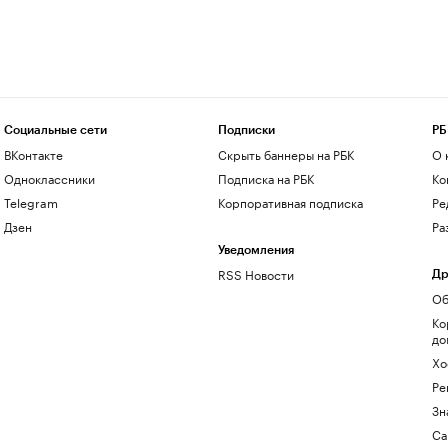
Социальные сети
Подписки
РБ
ВКонтакте
Скрыть баннеры на РБК
О 
Одноклассники
Подписка на РБК
Ко
Telegram
Корпоративная подписка
Ре
Дзен
Ра
Уведомления
RSS Новости
Др
Об
Ко
до
Хо
Ре
Зн
Са