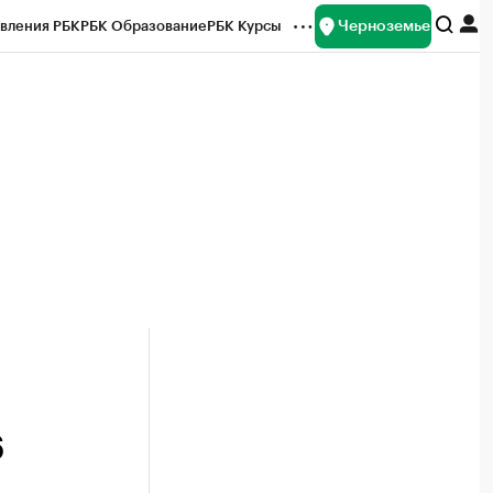
Черноземье
вления РБК
РБК Образование
РБК Курсы
рейтинги
Франшизы
Газета
ок наличной валюты
6