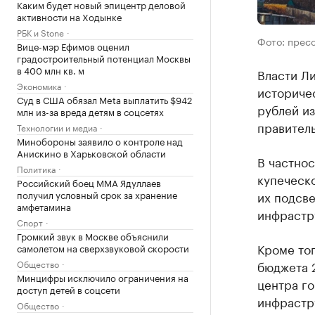
Каким будет новый эпицентр деловой
активности на Ходынке
РБК и Stone
Фото: прес
Вице-мэр Ефимов оценил
градостроительный потенциал Москвы
в 400 млн кв. м
Власти Ли
Экономика
историчес
Суд в США обязал Meta выплатить $942
рублей и
млн из-за вреда детям в соцсетях
правитель
Технологии и медиа
Минобороны заявило о контроле над
Анискино в Харьковской области
В частнос
Политика
купеческо
Российский боец ММА Ядуллаев
получил условный срок за хранение
их подсве
амфетамина
инфрастр
Спорт
Громкий звук в Москве объяснили
Кроме тог
самолетом на сверхзвуковой скорости
Общество
бюджета 
Минцифры исключило ограничения на
центра го
доступ детей в соцсети
инфрастру
Общество