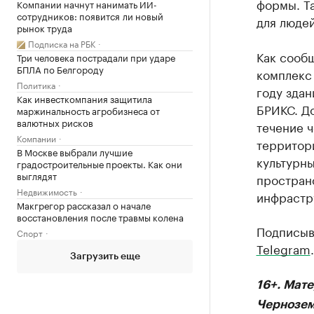
формы. Та
Компании начнут нанимать ИИ-
сотрудников: появится ли новый
для люде
рынок труда
Подписка на РБК
Как сооб
Три человека пострадали при ударе
БПЛА по Белгороду
комплекс
Политика
году здан
Как инвесткомпания защитила
БРИКС. До
маржинальность агробизнеса от
валютных рисков
течение ч
Компании
территори
В Москве выбрали лучшие
культурны
градостроительные проекты. Как они
выглядят
простран
Недвижимость
инфрастр
Макгрегор рассказал о начале
восстановления после травмы колена
Подписыв
Спорт
Telegram
.
Загрузить еще
16+. Мат
Чернозем