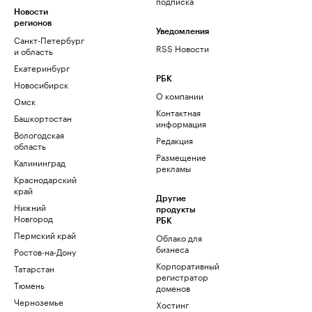
подписка
Новости
регионов
Уведомления
Санкт-Петербург
RSS Новости
и область
Екатеринбург
РБК
Новосибирск
О компании
Омск
Контактная
Башкортостан
информация
Вологодская
Редакция
область
Размещение
Калининград
рекламы
Краснодарский
край
Другие
Нижний
продукты
Новгород
РБК
Пермский край
Облако для
бизнеса
Ростов-на-Дону
Корпоративный
Татарстан
регистратор
Тюмень
доменов
Черноземье
Хостинг