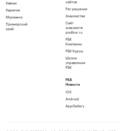
сайтов
Кавказ
Рег.решения
Карелия
Знакомства
Мурманск
Сайт
Приморский
знакомств
край
podbor.ru
РБК
Компании
РБК Курсы
Школа
управления
РБК
РБК
Новости
iOS
Android
AppGallery