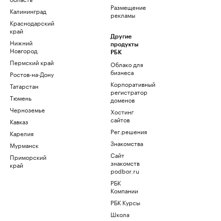
Размещение
Калининград
рекламы
Краснодарский
край
Другие
Нижний
продукты
Новгород
РБК
Пермский край
Облако для
бизнеса
Ростов-на-Дону
Корпоративный
Татарстан
регистратор
Тюмень
доменов
Черноземье
Хостинг
сайтов
Кавказ
Рег.решения
Карелия
Знакомства
Мурманск
Сайт
Приморский
знакомств
край
podbor.ru
РБК
Компании
РБК Курсы
Школа