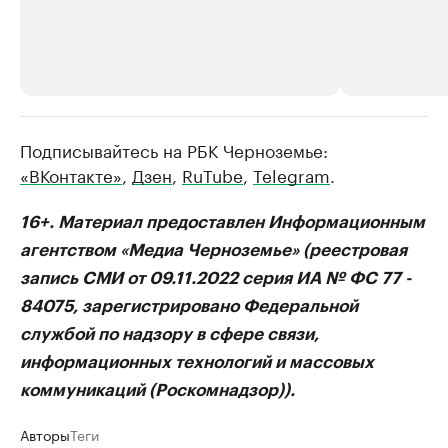
Подписывайтесь на РБК Черноземье:
РБК Компании
РБК Компании
«ВКонтакте»
,
Дзен
,
RuTube
,
Telegram
.
Делитесь новостями бизнеса на РБК
Крупнейшие 
продавцы м
Управляйте страницей компании и развивайте личные
бренды спикеров бизнеса
16+. Материал предоставлен Информационным
Ознакомьтесь с и
агентством «Медиа Черноземье» (реестровая
запись СМИ от 09.11.2022 серия ИА № ФС 77 -
84075, зарегистрировано Федеральной
службой по надзору в сфере связи,
информационных технологий и массовых
коммуникаций (Роскомнадзор)).
Авторы
Теги