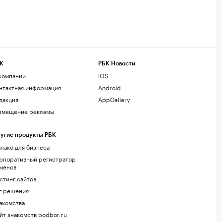
К
РБК Новости
компании
iOS
нтактная информация
Android
дакция
AppGallery
змещение рекламы
угие продукты РБК
лако для бизнеса
рпоративный регистратор
менов
стинг сайтов
г.решения
акомства
йт знакомств podbor.ru