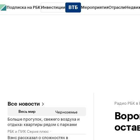
Подписка на РБК
Инвестиции
Мероприятия
Отрасли
Недви
РБК Life
Тренды
Визионеры
Национальные проекты
Город
Стиль
Кр
Спецпроекты СПб
Конференции СПб
Спецпроекты
Проверка конт
Радио РБК в
Все новости
Черноземье
Весь мир
Воро
Больше прогулок, свежего воздуха и
отдыха: квартиры рядом с парками
оста
РБК и ПИК Серия плюс
Вэнс рассказал о сложностях в