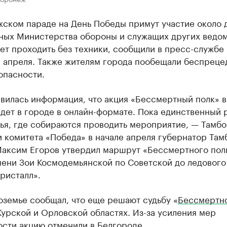
жском параде на День Победы примут участие около 
нных Министерства обороны и служащих других ведом
ет проходить без техники, сообщили в пресс-службе
4 апреля. Также жителям города пообещали беспрец
опасности.
вилась информация, что акция «Бессмертный полк» в
дет в городе в онлайн-формате. Пока единственный 
ья, где собираются проводить мероприятие, — Тамбо
 комитета «Победа» в начале апреля губернатор Там
Максим Егоров утвердил маршрут «Бессмертного полк
мени Зои Космодемьянской по Советской до ледового
ристалл».
оземье сообщал, что еще решают судьбу «
Бессмертн
Курской и Орловской областях. Из-за усиления мер
ости акцию отменили в Белгороде.