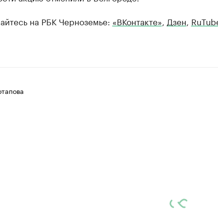
айтесь на РБК Черноземье:
«ВКонтакте»
,
Дзен
,
RuTub
отапова