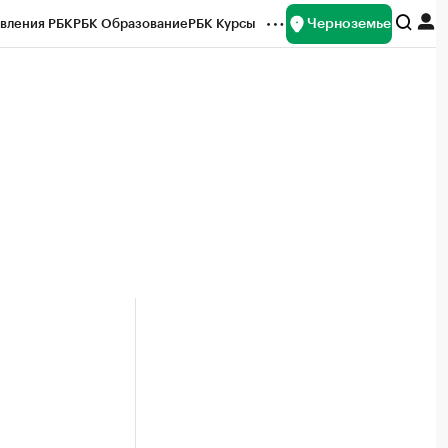
Черноземье
вления РБК
РБК Образование
РБК Курсы
рейтинги
Франшизы
Газета
ок наличной валюты