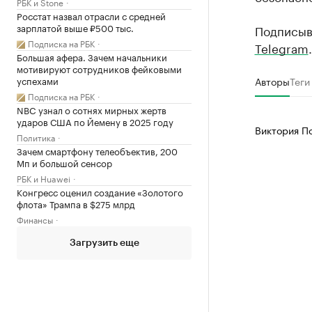
РБК и Stone
Росстат назвал отрасли с средней
зарплатой выше ₽500 тыс.
Подписыв
Подписка на РБК
Telegram
.
Большая афера. Зачем начальники
мотивируют сотрудников фейковыми
успехами
Авторы
Теги
Подписка на РБК
NBC узнал о сотнях мирных жертв
ударов США по Йемену в 2025 году
Виктория П
Политика
Зачем смартфону телеобъектив, 200
Мп и большой сенсор
РБК и Huawei
Конгресс оценил создание «Золотого
флота» Трампа в $275 млрд
Финансы
Загрузить еще