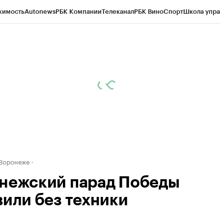
жимость
Autonews
РБК Компании
Телеканал
РБК Вино
Спорт
Школа упра
ипто
РБК Бизнес-среда
Дискуссионный клуб
Исследования
Кредитные 
рагентов
Политика
Экономика
Бизнес
Технологии и медиа
Финансы
Рын
 Воронеже
нежский парад Победы
вили без техники