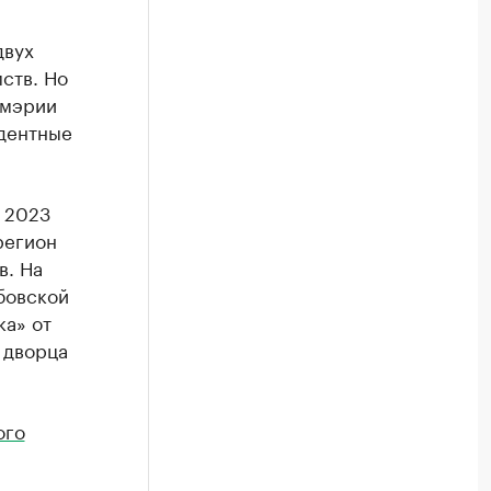
двух
ств. Но
 мэрии
едентные
 2023
регион
в. На
бовской
а» от
 дворца
ого