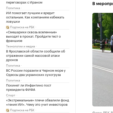
переговорах с Ираном
В меропри
Политика
ИИ помогает лучшим и вредит
остальным. Как компаниям избежать
ловушки
Подписка на РБК
«Смешарики сквозь вселенные»
выходят в прокат. Пройдите тест о
франшизе
Технологии и медиа
В Ярославской области сообщили об
отражении самой массовой атаки
дронов
Политика
ВС России поразили в Черном море у
Одессы два украинских сухогруза
Политика
Покинет ли Инфантино пост
президента ФИФА
Спорт
«Экстремальные» плечи обвалили фонд
«гения ИИ». Чему это учит инвесторов
Подписка на РБК
Фото: РБК 