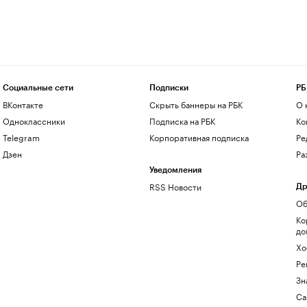
Социальные сети
Подписки
РБ
ВКонтакте
Скрыть баннеры на РБК
О 
Одноклассники
Подписка на РБК
Ко
Telegram
Корпоративная подписка
Ре
Дзен
Ра
Уведомления
RSS Новости
Др
Об
Ко
до
Хо
Ре
Зн
Са