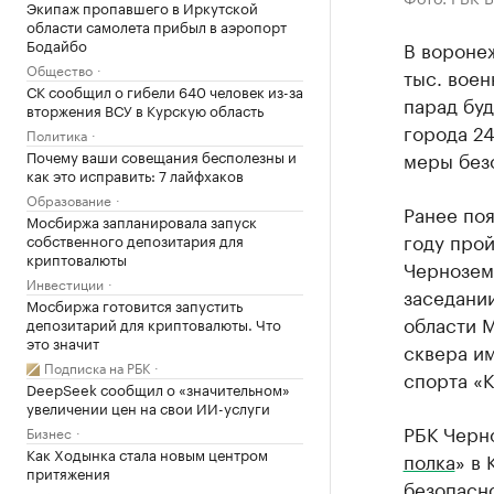
Экипаж пропавшего в Иркутской
области самолета прибыл в аэропорт
Бодайбо
В вороне
Общество
тыс. вое
СК сообщил о гибели 640 человек из-за
парад буд
вторжения ВСУ в Курскую область
города 2
Политика
Почему ваши совещания бесполезны и
меры без
как это исправить: 7 лайфхаков
Образование
Ранее поя
Мосбиржа запланировала запуск
году прой
собственного депозитария для
криптовалюты
Чернозем
Инвестиции
заседании
Мосбиржа готовится запустить
области 
депозитарий для криптовалюты. Что
это значит
сквера и
Подписка на РБК
спорта «К
DeepSeek сообщил о «значительном»
увеличении цен на свои ИИ-услуги
РБК Черн
Бизнес
Как Ходынка стала новым центром
полка
» в 
притяжения
безопасн