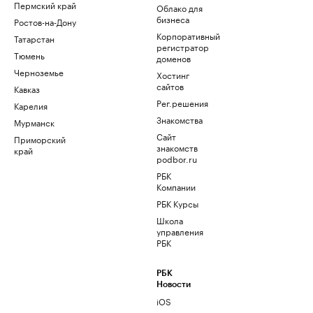
Пермский край
Облако для
бизнеса
Ростов-на-Дону
Корпоративный
Татарстан
регистратор
Тюмень
доменов
Черноземье
Хостинг
сайтов
Кавказ
Рег.решения
Карелия
Знакомства
Мурманск
Сайт
Приморский
знакомств
край
podbor.ru
РБК
Компании
РБК Курсы
Школа
управления
РБК
РБК
Новости
iOS