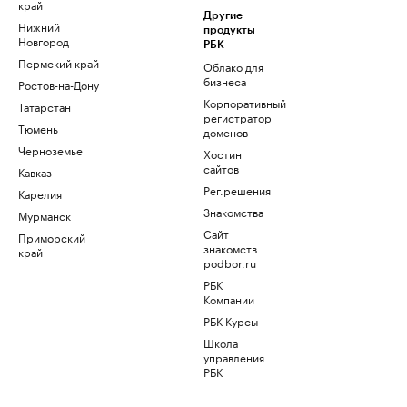
край
Другие
Нижний
продукты
Новгород
РБК
Пермский край
Облако для
бизнеса
Ростов-на-Дону
Корпоративный
Татарстан
регистратор
Тюмень
доменов
Черноземье
Хостинг
сайтов
Кавказ
Рег.решения
Карелия
Знакомства
Мурманск
Сайт
Приморский
знакомств
край
podbor.ru
РБК
Компании
РБК Курсы
Школа
управления
РБК