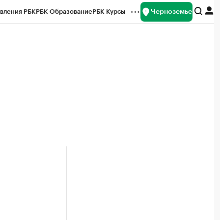
Черноземье
вления РБК
РБК Образование
РБК Курсы
рейтинги
Франшизы
Газета
ок наличной валюты