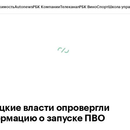
жимость
Autonews
РБК Компании
Телеканал
РБК Вино
Спорт
Школа упра
ипто
РБК Бизнес-среда
Дискуссионный клуб
Исследования
Кредитные 
рагентов
Политика
Экономика
Бизнес
Технологии и медиа
Финансы
Рын
цкие власти опровергли
рмацию о запуске ПВО