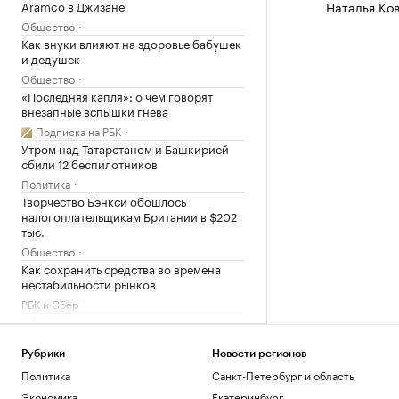
Aramco в Джизане
Наталья Ко
Общество
Как внуки влияют на здоровье бабушек
и дедушек
Общество
«Последняя капля»: о чем говорят
внезапные вспышки гнева
Подписка на РБК
Утром над Татарстаном и Башкирией
сбили 12 беспилотников
Политика
Творчество Бэнкси обошлось
налогоплательщикам Британии в $202
тыс.
Общество
Как сохранить средства во времена
нестабильности рынков
РБК и Сбер
В Баренцевом море нашли затонувшее
в 1942 году немецкое судно. Видео
Общество
Рубрики
Новости регионов
Daily Mail узнала о плане «королевских
Политика
Санкт-Петербург и область
похорон» экс-принца Эндрю
Экономика
Екатеринбург