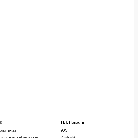
К
РБК Новости
компании
iOS
нтактная информация
Android