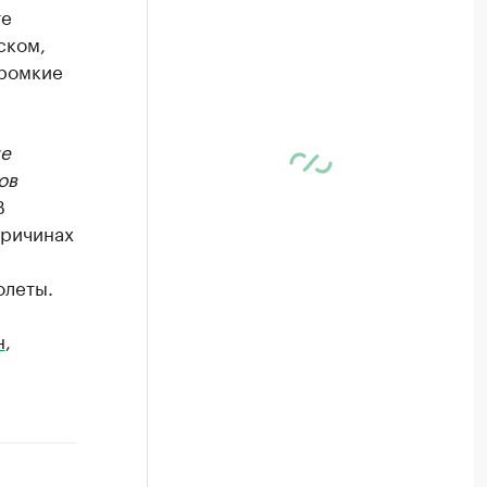
те
ском,
громкие
ые
ов
В
причинах
олеты.
н
,