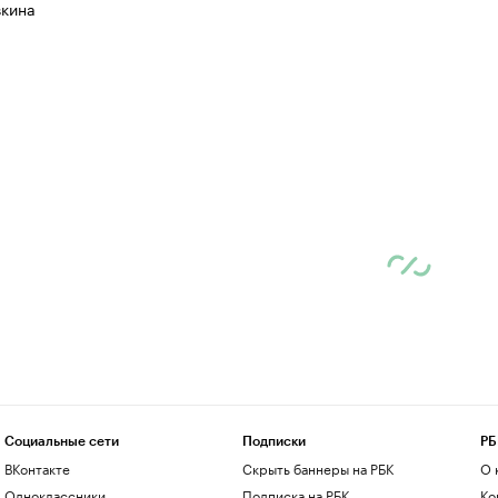
вкина
Социальные сети
Подписки
РБ
ВКонтакте
Скрыть баннеры на РБК
О 
Одноклассники
Подписка на РБК
Ко