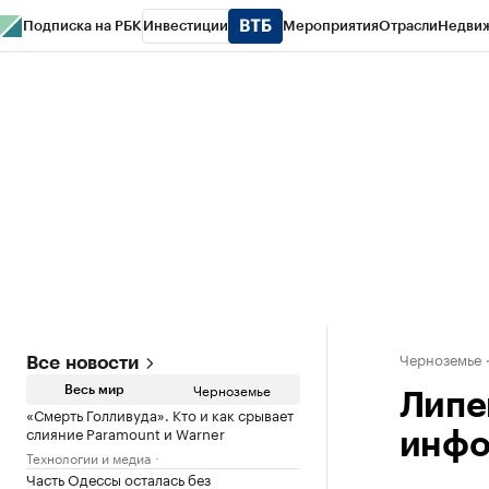
Подписка на РБК
Инвестиции
Мероприятия
Отрасли
Недви
РБК Life
Тренды
Визионеры
Национальные проекты
Город
Стиль
Кр
Спецпроекты СПб
Конференции СПб
Спецпроекты
Проверка конт
Черноземье
Все новости
Черноземье
Весь мир
Липе
«Смерть Голливуда». Кто и как срывает
слияние Paramount и Warner
инфо
Технологии и медиа
Часть Одессы осталась без