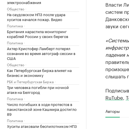
электроснабжения
Власти Л
Общество
систем п
На саудовском НПЗ после удара
Данковск
хуситов начался пожар. Видео
звуки сег
Политика
Британия нарастила мониторинг
кораблей России у своих берегов
«Системы
Политика
инфрастр
Актер Кристофер Ламберт потерял
сознание во время автограф-сессии в
падения н
США
правител
Общество
произоше
Как Петербургская биржа влияет на
бизнес и экономику
слышать 
РБК и Петербургская Биржа
Три человека погибли при ночной
Подписыв
атаке на Белгород
RuTube
,
T
Политика
Число погибших в ходе протестов в
пакистанской зоне Кашмира достигло
Авторы
89
Политика
Хуситы атаковали беспилотником НПЗ