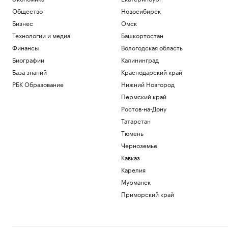
Политика
Общество
Новосибирск
Эксперт «Альфа-Денег» рассказала,
Бизнес
Омск
стоит ли брать кредит на отпуск
Технологии и медиа
Башкортостан
Инвестиции
Миллиардеры скупают и строят
Финансы
Вологодская область
бункеры. Чего они боятся и куда хотят
Биографии
Калининград
бежать
База знаний
Краснодарский край
Подписка на РБК
В Иране впервые за пять месяцев
РБК Образование
Нижний Новгород
показали кадры с Моджтабой Хаменеи.
Пермский край
Видео
Ростов-на-Дону
Политика
Татарстан
Как облигационный долг помог решить
задачи реального бизнеса. Кейсы
Тюмень
РБК и МСП Банк
Черноземье
Кавказ
Загрузить еще
Карелия
Мурманск
Приморский край