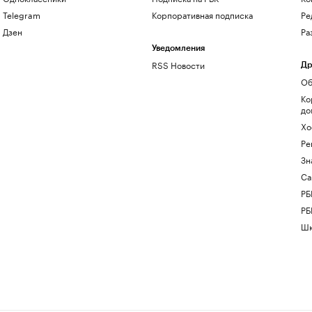
Telegram
Корпоративная подписка
Ре
Дзен
Ра
Уведомления
RSS Новости
Др
Об
Ко
до
Хо
Ре
Зн
Са
РБ
РБ
Шк