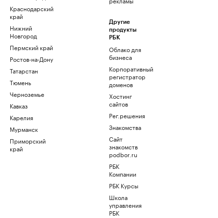
рекламы
Краснодарский
край
Другие
Нижний
продукты
Новгород
РБК
Пермский край
Облако для
бизнеса
Ростов-на-Дону
Корпоративный
Татарстан
регистратор
Тюмень
доменов
Черноземье
Хостинг
сайтов
Кавказ
Рег.решения
Карелия
Знакомства
Мурманск
Сайт
Приморский
знакомств
край
podbor.ru
РБК
Компании
РБК Курсы
Школа
управления
РБК